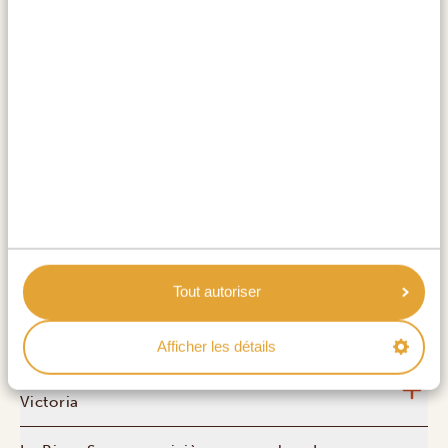
gronde ». À seulement 70 kilomètres de la frontière
avec le Botswana, les chutes Victoria offrent de
superbes points de vue le long du
Rainforest Trail
, un
sentier qui longe les chutes à travers une forêt
tropicale luxuriante. Vous pourrez également profiter
d'un
repas avec vue
, visiter le
pont historique
et son
architecture fascinante, ou encore faire une
croisière
paisible sur le fleuve
pour admirer l'un des couchers
de soleil magiques d'Afrique.
ACTIVITÉS:
Tout autoriser
Visite guidée des chutes Victoria
Afficher les détails
Déjeuner au Lookout Cafe près des chutes
Victoria