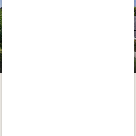
Ilala Lodge Hotel (ZW)
Les chutes Victoria sont un véritable spectacle à
couper le souffle et comptent parmi les sept
merveilles naturelles du monde. Ici, le Zambèze
plonge de 108 mètres dans une gorge, formant le plus
grand rideau d'eau au monde – un spectacle que les
locaux appellent « Mosi-oa-Tunya » : « la fumée qui