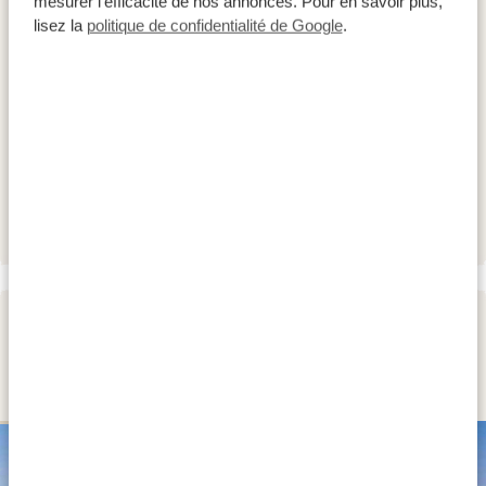
mesurer l’efficacité de nos annonces. Pour en savoir plus,
lisez la
politique de confidentialité de Google
.
HÉBERGEMENTS:
Ilala Lodge Hotel (ZW)
GOLD
The Palm River Hotel (ZW)
PLATINUM
Mbano Manor Hotel (ZW)
DIAMOND LUXURY
JOUR 2
LES CHUTES VICTORIA
GOLD