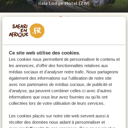
Ilala Lodge Hotel (ZW)
Dès votre atterrissage à l'aéroport international de
Victoria Falls, vous ne serez qu'à quelques minutes de
l'une des merveilles naturelles les plus emblématiques
d'Afrique : les chutes Victoria. Avant même que vous
Ce site web utilise des cookies.
ayez eu le temps de vous installer, le grondement
Les cookies nous permettent de personnaliser le contenu et
les annonces, d'offrir des fonctionnalités relatives aux
lointain des chutes résonne souvent dans l'air, vous
médias sociaux et d'analyser notre trafic. Nous partageons
donnant un premier aperçu de ce qui vous attend.
également des informations sur l'utilisation de notre site
C'est là que commence votre aventure, où vous
avec nos partenaires de médias sociaux, de publicité et
d'analyse, qui peuvent combiner celles-ci avec d'autres
attendent des paysages sauvages, une faune
informations que vous leur avez fournies ou qu'ils ont
abondante et des expériences inoubliables.
collectées lors de votre utilisation de leurs services.
ACTIVITÉS:
Les cookies placés sur notre site web servent aussi à
récolter des données nous aidant à personnaliser et
Visite du pont historique des chutes Victoria