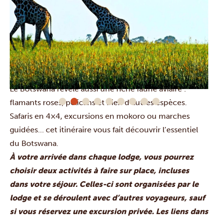
Côté hébergement, vous séjournez dans des lodges
confortables, en
catégories gold, platinum ou
diamond luxury
.
Le Botswana révèle aussi une riche faune aviaire :
flamants roses, pélicans et bien d’autres espèces.
Safaris en 4×4, excursions en mokoro ou marches
guidées… cet itinéraire vous fait découvrir l’essentiel
du Botswana.
À votre arrivée dans chaque lodge, vous pourrez
choisir deux activités à faire sur place, incluses
dans votre séjour. Celles-ci sont organisées par le
lodge et se déroulent avec d’autres voyageurs, sauf
si vous réservez une excursion privée. Les liens dans