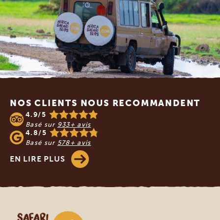
Footer
NOS CLIENTS NOUS RECOMMANDENT
4.9/5
Basé sur
933+ avis
4.8/5
Basé sur
578+ avis
EN LIRE PLUS
Safari en Afrique