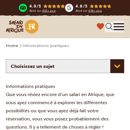
4.9/5
4.8/5
Basé sur
933+ avis
Basé sur
578+ avis
Safari en Afrique
Menu
Home
Informations pratiques
Choisissez un sujet
Informations pratiques
Que vous rêviez encore d’un safari en Afrique, que
vous ayez commencé à explorer les différentes
possibilités ou que vous ayez déjà fait votre
réservation, vous vous posez probablement des
questions. Il y a tellement de choses à régler !