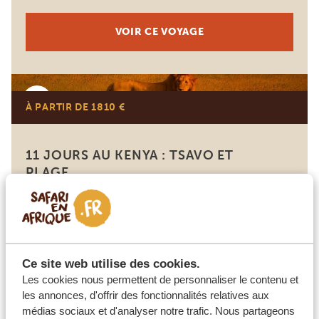
VOIR CE VOYAGE
Kenya
À PARTIR DE 1810 €
11 JOURS AU KENYA : TSAVO ET
PLAGE
Frisson des safaris de jour et de nuit
Plages paradisiaques
3 jours Mombasa
Taita Hills
2 jours Tsavo East
5 jours Diani Beach
Ce site web utilise des cookies.
Les cookies nous permettent de personnaliser le contenu et
les annonces, d'offrir des fonctionnalités relatives aux
VOIR CE VOYAGE
médias sociaux et d'analyser notre trafic. Nous partageons