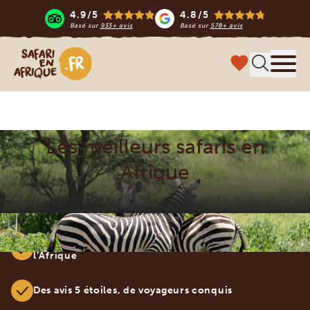
4.9/5
4.8/5
Basé sur
933+ avis
Basé sur
578+ avis
Safari en Afrique
Menu
Les meilleurs safaris en
Afrique
Safaris sur mesure, pensés par des experts de
l’Afrique
Des avis 5 étoiles, de voyageurs conquis