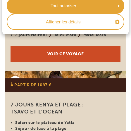
4 JOURS KENYA: EXPLOREZ LE
Tout autoriser
MASAI MARA
Afficher les détails
Faune africaine emblématique
Grands félins
2 jours Nairobi
Talek Mara
Masai Mara
VOIR CE VOYAGE
Kenya
À PARTIR DE 1097 €
7 JOURS KENYA ET PLAGE :
TSAVO ET L’OCÉAN
Safari sur le plateau de Yatta
Séjour de luxe à la plage