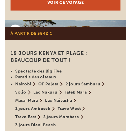
VOIR CE VOYAGE
Kenya
À PARTIR DE 3842 €
18 JOURS KENYA ET PLAGE :
BEAUCOUP DE TOUT !
Spectacle des Big Five
Paradis des oiseaux
Nairobi
Ol' Pejeta
2 jours Samburu
Solio
Lac Nakuru
Talek Mara
Masai Mara
Lac Naivasha
2 jours Amboseli
Tsavo West
Tsavo East
2 jours Mombasa
3 jours Diani Beach