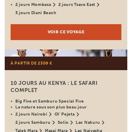
2 jours Mombasa
2 jours Tsavo East
3 jours Diani Beach
VOIR CE VOYAGE
Kenya
À PARTIR DE 2309 €
10 JOURS AU KENYA : LE SAFARI
COMPLET
Big Five et Samburu Special Five
La nature sous son plus beau jour
2 jours Nairobi
Ol' Pejeta
2 jours Samburu
Solio
Lac Nakuru
Talek Mara
Masai Mara
Lac Naivasha