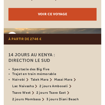
VOIR CE VOYAGE
Kenya
À PARTIR DE 2746 €
14 JOURS AU KENYA :
DIRECTION LE SUD
Spectacle des Big Five
Trajet en train mémorable
Nairobi
Talek Mara
Masai Mara
Lac Naivasha
2 jours Amboseli
Tsavo West
2 jours Tsavo East
2 jours Mombasa
3 jours Diani Beach