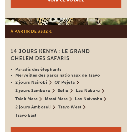
VOIR CE VOYAGE
Kenya
À PARTIR DE 3332 €
14 JOURS KENYA : LE GRAND
CHELEM DES SAFARIS
Paradis des éléphants
Merveilles des parcs nationaux de Tsavo
2 jours Nairobi
Ol' Pejeta
2 jours Samburu
Solio
Lac Nakuru
Talek Mara
Masai Mara
Lac Naivasha
2 jours Amboseli
Tsavo West
Tsavo East