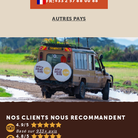
FR:
+33 2 57 88 00 88
AUTRES PAYS
Footer
NOS CLIENTS NOUS RECOMMANDENT
4.9/5
Basé sur
933+ avis
4.8/5