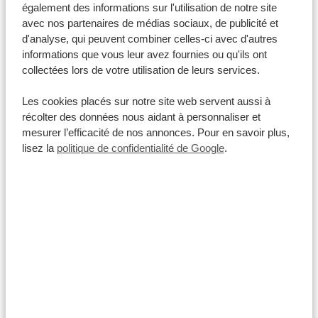
également des informations sur l'utilisation de notre site
avec nos partenaires de médias sociaux, de publicité et
Kenya
d'analyse, qui peuvent combiner celles-ci avec d'autres
À PARTIR DE 965 €
informations que vous leur avez fournies ou qu'ils ont
collectées lors de votre utilisation de leurs services.
5 JOURS KENYA : UN BEAU ROAD
Les cookies placés sur notre site web servent aussi à
TRIP
récolter des données nous aidant à personnaliser et
mesurer l’efficacité de nos annonces. Pour en savoir plus,
Paradis des oiseaux
lisez la
politique de confidentialité de Google
.
Safari à pied immersif
2 jours Nairobi
Lac Nakuru
Talek Mara
Masai Mara
VOIR CE VOYAGE
Ouganda
À PARTIR DE 1829 €