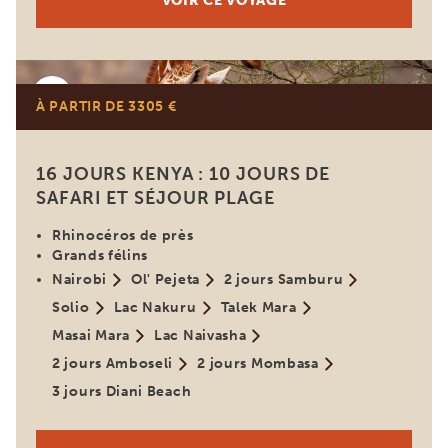
VOIR CE VOYAGE
Kenya
À PARTIR DE 3305 €
16 JOURS KENYA : 10 JOURS DE
SAFARI ET SÉJOUR PLAGE
Rhinocéros de près
Grands félins
Nairobi
Ol' Pejeta
2 jours Samburu
Solio
Lac Nakuru
Talek Mara
Masai Mara
Lac Naivasha
2 jours Amboseli
2 jours Mombasa
3 jours Diani Beach