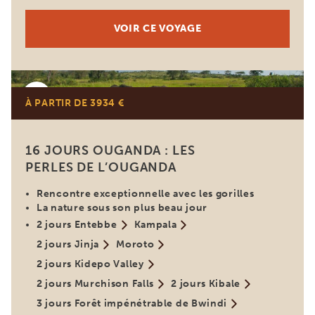
VOIR CE VOYAGE
Ouganda
À PARTIR DE 3934 €
16 JOURS OUGANDA : LES
PERLES DE L’OUGANDA
Rencontre exceptionnelle avec les gorilles
La nature sous son plus beau jour
2 jours Entebbe
Kampala
2 jours Jinja
Moroto
2 jours Kidepo Valley
2 jours Murchison Falls
2 jours Kibale
3 jours Forêt impénétrable de Bwindi