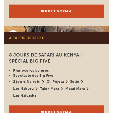
VOIR CE VOYAGE
Kenya
À PARTIR DE 1819 €
8 JOURS DE SAFARI AU KENYA :
SPÉCIAL BIG FIVE
Rhinocéros de près
Spectacle des Big Five
2 jours Nairobi
Ol' Pejeta
Solio
Lac Nakuru
Talek Mara
Masai Mara
Lac Naivasha
VOIR CE VOYAGE