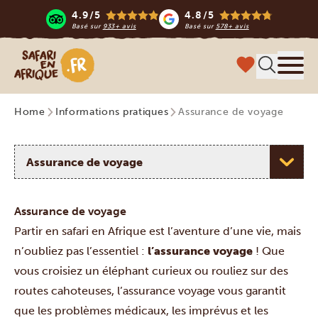
4.9/5
4.8/5
Basé sur
933+ avis
Basé sur
578+ avis
Safari en Afrique
Menu
Home
Informations pratiques
Assurance de voyage
Choisissez un sujet
Assurance de voyage
Partir en safari en Afrique est l’aventure d’une vie, mais
n’oubliez pas l’essentiel :
l’assurance voyage
!
Que
vous croisiez un éléphant curieux ou rouliez sur des
routes cahoteuses, l’assurance voyage vous garantit
que les problèmes médicaux, les imprévus et les