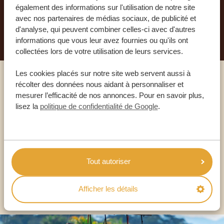
également des informations sur l'utilisation de notre site
avec nos partenaires de médias sociaux, de publicité et
PLANIFIEZ VOTRE AVENTURE
d'analyse, qui peuvent combiner celles-ci avec d'autres
informations que vous leur avez fournies ou qu'ils ont
collectées lors de votre utilisation de leurs services.
Les cookies placés sur notre site web servent aussi à
récolter des données nous aidant à personnaliser et
Appelez un expert
mesurer l’efficacité de nos annonces. Pour en savoir plus,
lisez la
politique de confidentialité de Google
.
NOS SPÉCIALISTES SONT LÀ POUR VOUS
FR:
+33 2 57 88 00 88
Tout autoriser
AUTRES PAYS
Afficher les détails