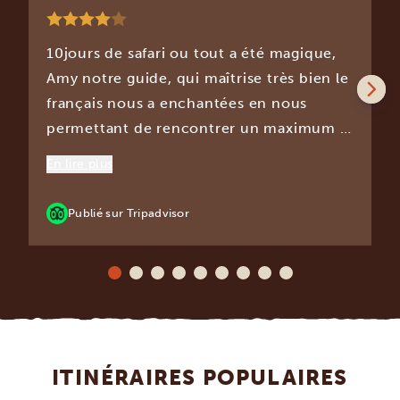
10jours de safari ou tout a été magique,
Amy notre guide, qui maîtrise très bien le
français nous a enchantées en nous
permettant de rencontrer un maximum d
animaux. Nous avons eu beaucoup de
En lire plus
chance.. Petits bémols cependant : Qui
proquo sur mon nom de famille ..très
Publié sur Tripadvisor
gênant quand on vous demande de vous
justifier en arrivant aux lodges. Alors que
tout était indiqué dans les photocopies
de mon passeport lors fu montage du
dossier... J avais mentionné que je fetais
mon anniversaire et ce a plusieurs
ITINÉRAIRES POPULAIRES
reprises, déception le jour J ...rien pas de