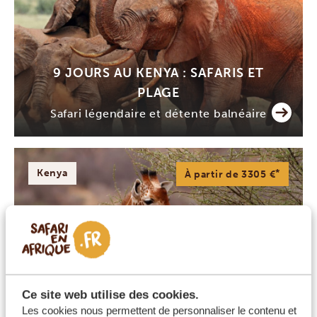
fin ( après le safari. Monbasa, Nairobi),
mais émotions gorges pour les
rencontres svec les animaux.
9 JOURS AU KENYA : SAFARIS ET
PLAGE
Safari légendaire et détente balnéaire
Kenya
*
À partir de 3305 €
16 JOURS KENYA
Ce site web utilise des cookies.
10 jours de safari et séjour plage
Les cookies nous permettent de personnaliser le contenu et