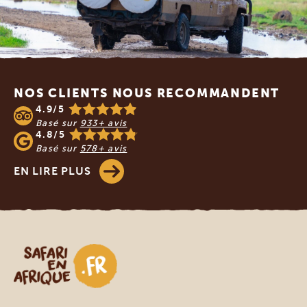
Footer
NOS CLIENTS NOUS RECOMMANDENT
4.9/5
Basé sur
933+ avis
4.8/5
Basé sur
578+ avis
EN LIRE PLUS
Safari en Afrique