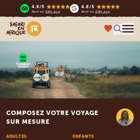
4.9/5
4.8/5
Basé sur
933+ avis
Basé sur
578+ avis
Safari en Afrique
Menu
COMPOSEZ VOTRE VOYAGE
SUR MESURE
ADULTES
ENFANTS