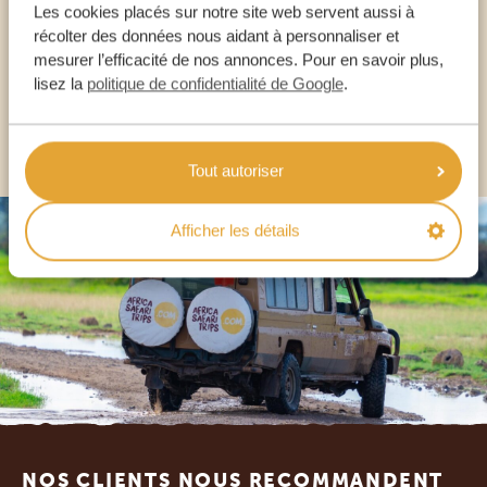
Les cookies placés sur notre site web servent aussi à
récolter des données nous aidant à personnaliser et
mesurer l’efficacité de nos annonces. Pour en savoir plus,
FR:
+33 2 57 88 00 88
lisez la
politique de confidentialité de Google
.
AUTRES PAYS
Tout autoriser
Afficher les détails
Footer
NOS CLIENTS NOUS RECOMMANDENT