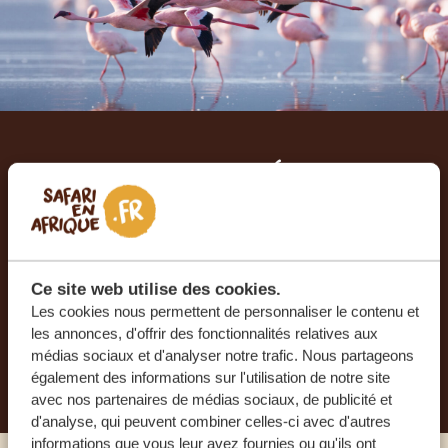
Laissez-nous créer votre
voyage sur mesure
RECEVEZ UN DEVIS GRATUIT, SANS
ENGAGEMENT
Ce site web utilise des cookies.
Les cookies nous permettent de personnaliser le contenu et
les annonces, d'offrir des fonctionnalités relatives aux
médias sociaux et d'analyser notre trafic. Nous partageons
PLANIFIEZ VOTRE AVENTURE
également des informations sur l'utilisation de notre site
avec nos partenaires de médias sociaux, de publicité et
d'analyse, qui peuvent combiner celles-ci avec d'autres
informations que vous leur avez fournies ou qu'ils ont