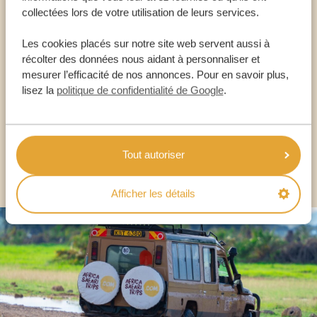
collectées lors de votre utilisation de leurs services.
Appelez un expert
Les cookies placés sur notre site web servent aussi à
récolter des données nous aidant à personnaliser et
NOS SPÉCIALISTES SONT LÀ POUR VOUS
mesurer l’efficacité de nos annonces. Pour en savoir plus,
lisez la
politique de confidentialité de Google
.
FR:
+33 2 57 88 00 88
Tout autoriser
AUTRES PAYS
Afficher les détails