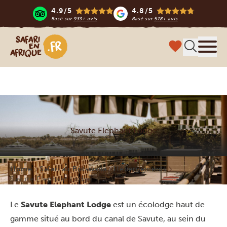
4.9/5
4.8/5
Basé sur
933+ avis
Basé sur
578+ avis
Safari en Afrique
Menu
Savute Elephant Lodge
Home
Safari au Botswana
Hébergements
Savute Elephant Lodge
Le
Savute Elephant Lodge
est un écolodge haut de
gamme situé au bord du canal de Savute, au sein du