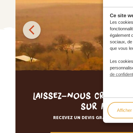
Ce site we
Les cookies 
fonctionnali
également de
sociaux, de 
que vous leu
Les cookies
personnalise
de confident
Laissez-nous créer v
sur mesur
Afficher 
RECEVEZ UN DEVIS GRATUIT, SANS