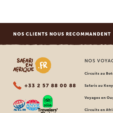
Footer
NOS CLIENTS NOUS RECOMMANDENT
Safari en Afrique
NOS VOYA
Circuits au Bo
+33 2 57 88 00 88
Safaris au Ken
Voyages en Ou
Circuits en Afr