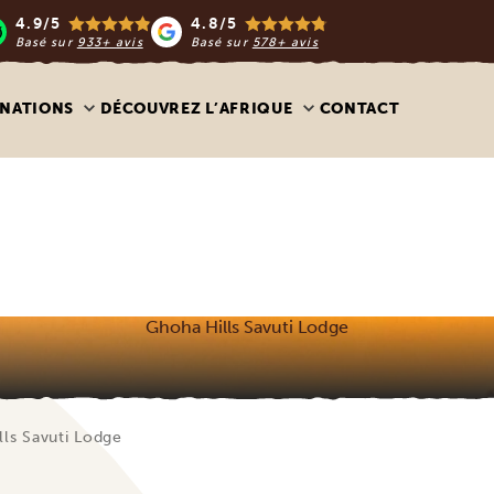
4.9/5
4.8/5
Basé sur
933+ avis
Basé sur
578+ avis
INATIONS
DÉCOUVREZ L’AFRIQUE
CONTACT
Ghoha Hills Savuti Lodge
ls Savuti Lodge