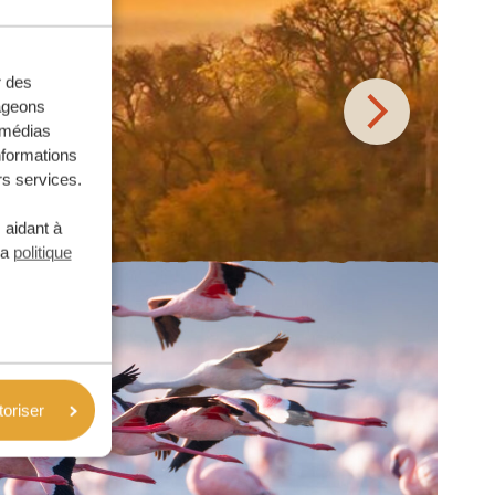
r des
tageons
e médias
nformations
rs services.
 aidant à
la
politique
toriser