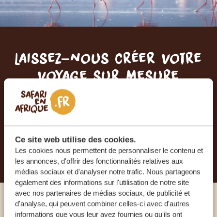
Laissez-nous créer votre
voyage sur mesure
RECEVEZ UN DEVIS GRATUIT, SANS
ENGAGEMENT
Ce site web utilise des cookies.
PLANIFIEZ VOTRE AVENTURE
Les cookies nous permettent de personnaliser le contenu et
les annonces, d'offrir des fonctionnalités relatives aux
médias sociaux et d'analyser notre trafic. Nous partageons
également des informations sur l'utilisation de notre site
avec nos partenaires de médias sociaux, de publicité et
d'analyse, qui peuvent combiner celles-ci avec d'autres
Appelez un expert
informations que vous leur avez fournies ou qu'ils ont