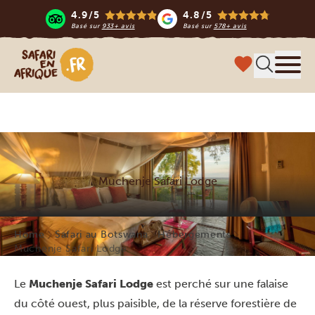
4.9/5
4.8/5
Basé sur
933+ avis
Basé sur
578+ avis
Safari en Afrique
Menu
Muchenje Safari Lodge
Home
Safari au Botswana
Hébergements
Muchenje Safari Lodge
Le
Muchenje Safari Lodge
est perché sur une falaise
du côté ouest, plus paisible, de la réserve forestière de