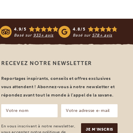
4.9/5
4.8/5
Basé sur
933+ avis
Basé sur
578+ avis
RECEVEZ NOTRE NEWSLETTER
Reportages inspirants, conseils et offres exclusives
vous attendent ! Abonnez-vous à notre newsletter et
répondez avant tout le monde à l’appel de la savane.
Votre
Votre
nom
adresse
e-
(Nécessaire)
mail
En vous inscrivant à notre newsletter,
(Nécessaire)
vous acceptez notre
politique de