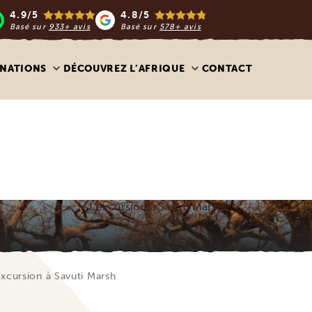
4.9/5
4.8/5
Basé sur
933+ avis
Basé sur
578+ avis
INATIONS
DÉCOUVREZ L’AFRIQUE
CONTACT
L'excursion à Savuti Marsh
excursion à Savuti Marsh