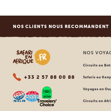
Footer
NOS CLIENTS NOUS RECOMMANDENT
Safari en Afrique
NOS VOYA
Circuits au Bo
+33 2 57 88 00 88
Safaris au Ken
Voyages en Ou
Circuits en Afr