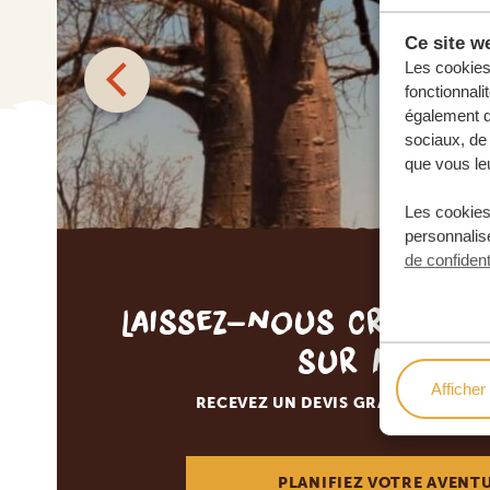
Ce site we
Les cookies 
fonctionnali
également de
sociaux, de 
que vous leu
Les cookies
personnalise
de confident
Laissez-nous créer v
sur mesur
Afficher 
RECEVEZ UN DEVIS GRATUIT, SANS
PLANIFIEZ VOTRE AVENT