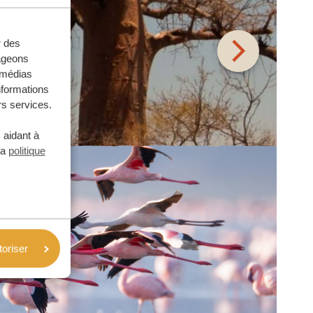
r des
tageons
e médias
nformations
rs services.
 aidant à
la
politique
toriser