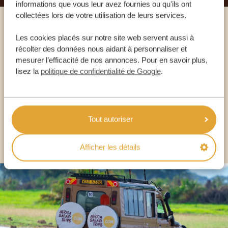
informations que vous leur avez fournies ou qu'ils ont
collectées lors de votre utilisation de leurs services.
Appelez un expert
Les cookies placés sur notre site web servent aussi à
récolter des données nous aidant à personnaliser et
mesurer l’efficacité de nos annonces. Pour en savoir plus,
NOS SPÉCIALISTES SONT LÀ POUR VOUS
lisez la
politique de confidentialité de Google
.
FR:
+33 2 57 88 00 88
Tout autoriser
AUTRES PAYS
Afficher les détails