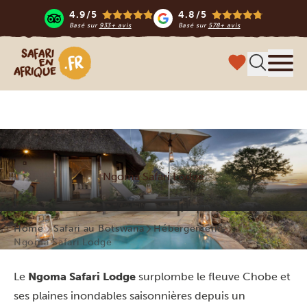
4.9/5
4.8/5
Basé sur
933+ avis
Basé sur
578+ avis
Safari en Afrique
Menu
Ngoma Safari Lodge
Home
Safari au Botswana
Hébergements
Ngoma Safari Lodge
Le
Ngoma Safari Lodge
surplombe le fleuve Chobe et
ses plaines inondables saisonnières depuis un