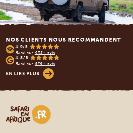
Footer
NOS CLIENTS NOUS RECOMMANDENT
4.9/5
Basé sur
933+ avis
4.8/5
Basé sur
578+ avis
EN LIRE PLUS
Safari en Afrique