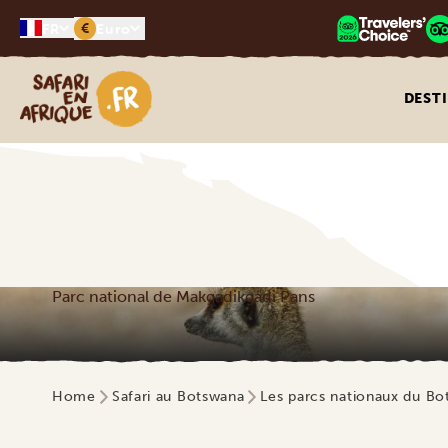
€
FR
Euro
Safari en Afrique
DEST
Parc national de Makgadikgadi Pans
Home
Safari au Botswana
Les parcs nationaux du B