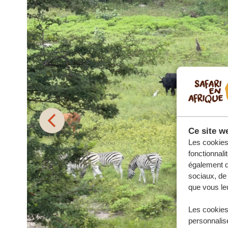
Ce site we
Les cookies 
fonctionnali
également de
sociaux, de 
que vous leu
Le festin semestriel
Ce paysage autrefois désertique regorge désormais de
Les cookies
personnalise
migration se pare de noir et blanc avec près de 15 