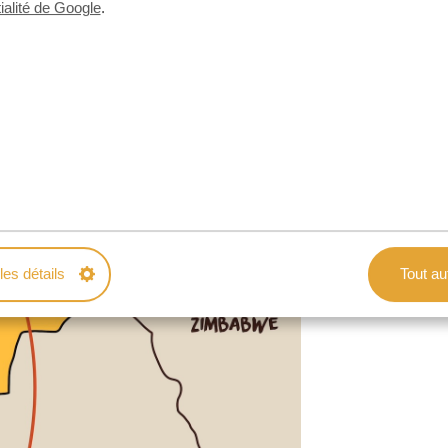
ialité de Google
.
 le parc national de Makgadikgadi Pans à
s qui repoussent chaque année. À ce
s et les hyènes suivent les troupeaux,
les mémorables. En mars, alors que l’eau
 les animaux retournent vers le nord,
les détails
Tout au