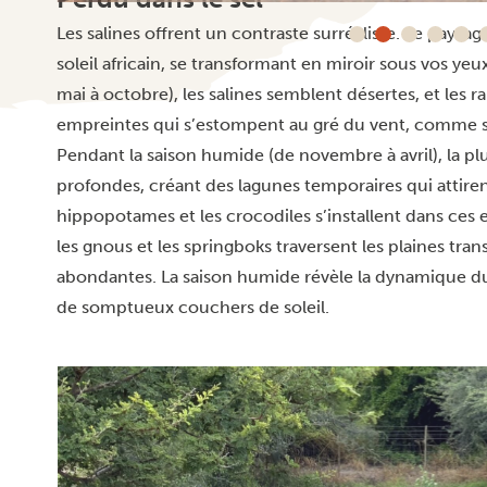
Les salines offrent un contraste surréaliste. Le paysage
soleil africain, se transformant en miroir sous vos ye
mai à octobre), les salines semblent désertes, et les r
empreintes qui s’estompent au gré du vent, comme s’il
Pendant la saison humide (de novembre à avril), la pl
profondes, créant des lagunes temporaires qui attirent
hippopotames et les crocodiles s’installent dans ces
les gnous et les springboks traversent les plaines tra
abondantes. La saison humide révèle la dynamique du 
de somptueux couchers de soleil.