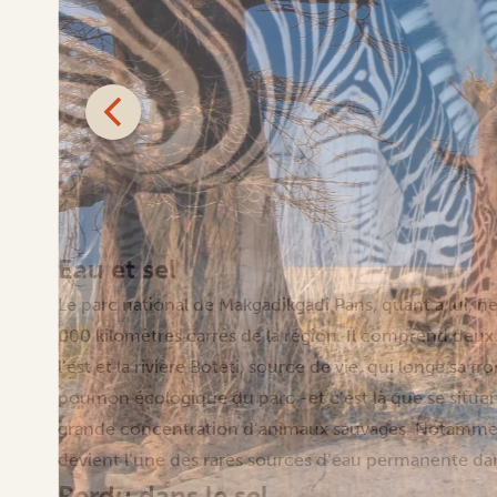
Eau et sel
Le parc national de Makgadikgadi Pans, quant à lui, 
000 kilomètres carrés de la région. Il comprend deux t
l’est et la rivière Boteti, source de vie, qui longe sa fr
poumon écologique du parc -et c’est là que se situent
grande concentration d’animaux sauvages. Notamment 
devient l’une des rares sources d’eau permanente dan
Perdu dans le sel