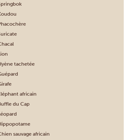
Springbok
Koudou
Phacochère
Suricate
Chacal
Lion
Hyène tachetée
Guépard
irafe
léphant africain
Buffle du Cap
Léopard
Hippopotame
Chien sauvage africain