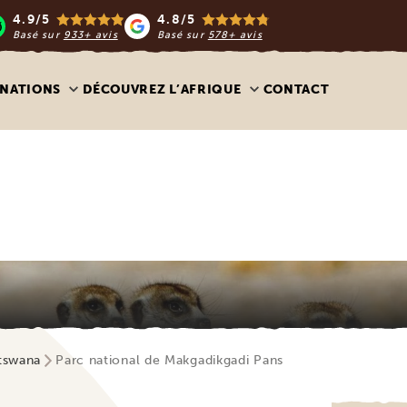
4.9/5
4.8/5
Basé sur
933+ avis
Basé sur
578+ avis
INATIONS
DÉCOUVREZ L’AFRIQUE
CONTACT
otswana
Parc national de Makgadikgadi Pans