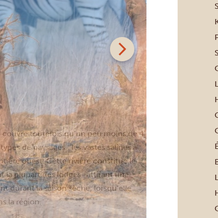
G
ne couvre toutefois qu’un peu moins de 4
É
ypes de paysages : les vastes salines à
ontière ouest. Cette rivière constitue le
 la plupart des lodges- attirant une
durant la saison sèche, lorsqu’elle
s la région.