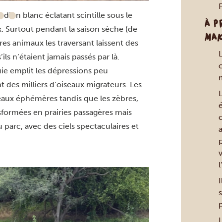
 d’un blanc éclatant scintille sous le
À P
ux. Surtout pendant la saison sèche (de
MAK
ares animaux les traversant laissent des
s n’étaient jamais passés par là.
c
uie emplit les dépressions peu
m
 des milliers d’oiseaux migrateurs. Les
 eaux éphémères tandis que les zèbres,
é
nsformées en prairies passagères mais
parc, avec des ciels spectaculaires et
p
v
l
I
L