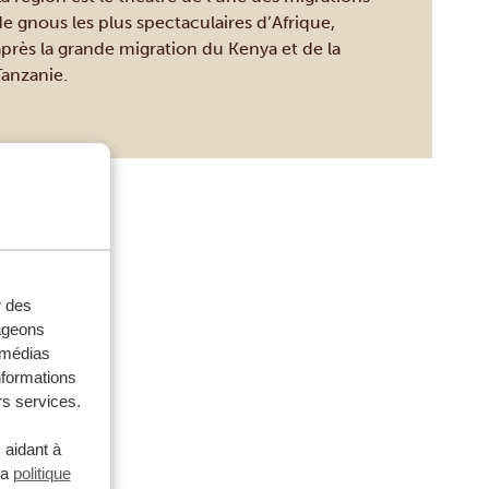
e gnous les plus spectaculaires d’Afrique,
après la grande migration du Kenya et de la
Tanzanie.
r des
tageons
e médias
nformations
rs services.
 aidant à
la
politique