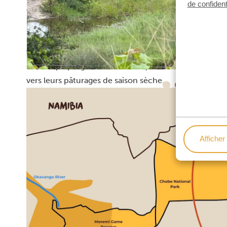
de confident
quittant le delta de l’Okavango afin de se diriger vers
l’ouest. Objectif ? Se régaler avec les herbes fraîche
moment, les prédateurs tels que les lions, les guépard
vous offrant ainsi l’occasion d’assister à des spectac
s’estompe progressivement et que les herbes sèchent,
vers leurs pâturages de saison sèche.
Afficher 