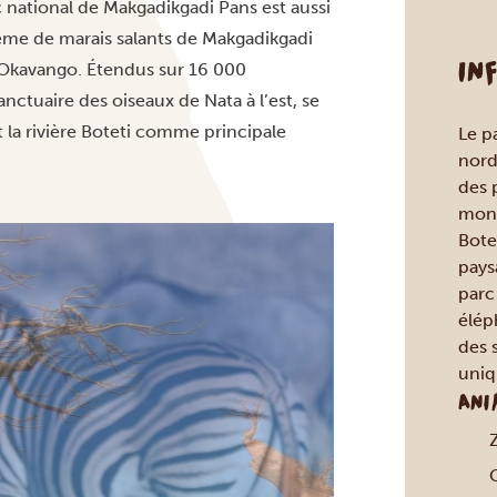
arc national de Makgadikgadi Pans est aussi
stème de marais salants de Makgadikgadi
IN
l’Okavango. Étendus sur 16 000
nctuaire des oiseaux de Nata à l’est, se
t la rivière Boteti comme principale
Le p
nord
des 
mond
Botet
paysa
parc
élép
des s
uniq
ANI