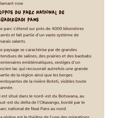
Flamant rose
ROPOS DU PARC NATIONAL DE
GADIKGADI PANS
Le parc s’étend sur près de 4000 kilomètres
arrés et fait partie d’un vaste système de
arais salants.
Le paysage se caractérise par de grandes
tendues de salines, des prairies et des baobabs
centenaires emblématiques, vestiges d’un
ancien lac qui recouvrait autrefois une grande
artie de la région ainsi que les berges
erdoyantes de la rivière Boteti, visibles toute
’année.
l est situé dans le nord-est du Botswana, au
sud-est du delta de l’Okavango, bordé par le
parc national de Nxai Pans au nord.
a région est le théâtre de l’une des migrations