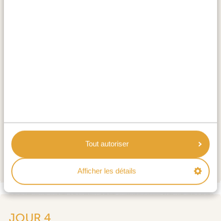
singulières. La nuit, le ciel étoilé à perte de vue et les
rugissements lointains des lions confèrent à ces salines
une impression d’immensité et de vie, un véritable
joyau de la nature ancestrale, inoubliable. Et pour
parfaire le tout, vous pouvez plonger dans la culture
lors d’une
visite d’un village traditionnel
, juste en
dehors du parc.
HÉBERGEMENTS:
Meno-A-Kwena Camp
GOLD
Moela Safari Lodge
PLATINUM
Tout autoriser
Leroo La Tau Lodge
DIAMOND LUXURY
Afficher les détails
JOUR 4