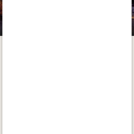
Meno-A-Kwena Camp
Caractérisé par ses vastes salines à l’est et la rivière
Boteti à l’ouest, le parc national de Makgadikgadi
couvre une partie d’un immense système de marais
salants s’étendant sur plus de 16 000 kilomètres
carrés. Le parc national lui-même couvre près de 4
000 kilomètres carrés, et pendant un
safari
ici vous
pouvez voir la faune se rassembler sur le bord de la
rivière Boteti, tandis que les vastes marais salants
scintillants à l’est dégagent une atmosphère irréelle,
parsemés uniquement de baobabs aux formes