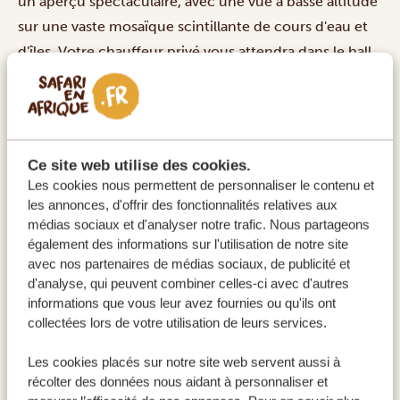
un aperçu spectaculaire, avec une vue à basse altitude
sur une vaste mosaïque scintillante de cours d'eau et
d'îles. Votre chauffeur privé vous attendra dans le hall
des arrivées. Aujourd'hui, il vous conduira à votre
lodge, où vous pourrez vous reposer après votre long
voyage et profiter de l'hospitalité authentique du
Botswana. C'est ici que commence le safari de vos
Ce site web utilise des cookies.
rêves !
Les cookies nous permettent de personnaliser le contenu et
ACTIVITÉS:
les annonces, d'offrir des fonctionnalités relatives aux
médias sociaux et d'analyser notre trafic. Nous partageons
également des informations sur l'utilisation de notre site
Détente au lodge ou action à Maun !
avec nos partenaires de médias sociaux, de publicité et
d'analyse, qui peuvent combiner celles-ci avec d'autres
informations que vous leur avez fournies ou qu'ils ont
collectées lors de votre utilisation de leurs services.
HÉBERGEMENTS:
Les cookies placés sur notre site web servent aussi à
Thamalakane River Lodge
GOLD
récolter des données nous aidant à personnaliser et
Grays Eden Sanctuary