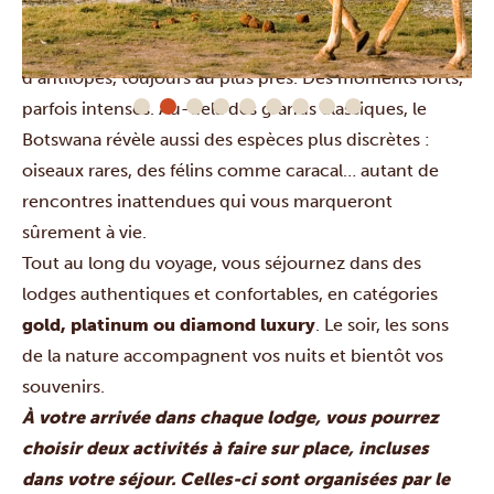
nature encore intacte. Vous observez les Big Five, mais
aussi girafes, zèbres et nombreuses espèces
d’antilopes, toujours au plus près. Des moments forts,
parfois intenses. Au-delà des grands classiques, le
Botswana révèle aussi des espèces plus discrètes :
oiseaux rares, des félins comme caracal… autant de
rencontres inattendues qui vous marqueront
sûrement à vie.
Tout au long du voyage, vous séjournez dans des
lodges authentiques et confortables, en catégories
gold, platinum ou diamond luxury
. Le soir, les sons
de la nature accompagnent vos nuits et bientôt vos
souvenirs.
À votre arrivée dans chaque lodge, vous pourrez
choisir deux activités à faire sur place, incluses
dans votre séjour. Celles-ci sont organisées par le