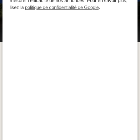
mesurer l’efficacité de nos annonces. Pour en savoir plus,
lisez la
politique de confidentialité de Google
.
Camp Khwai
Nichée entre le parc national de Chobe et la réserve
de Moremi, la concession communautaire de Khwai
conjugue nature sauvage préservée et engagement
communautaire exemplaire. Ici, éléphants, prédateurs
à l’affût et grands troupeaux de buffles évoluent au
cœur de lagunes scintillantes et de plaines inondables
— un terrain d’exploration spectaculaire pour les
amateurs de safari. Ajoutez à cela un
safari
palpitant, la
douceur d’un
voyage en mokoro
, une pirogue
traditionnelle, ainsi qu’une rencontre authentique