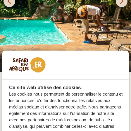
Karibu Guesthouse Entebbe
Vous arrivez à l'aéroport international d'Entebbe, votre
porte d'entrée vers la beauté variée de l'Ouganda. C'est
le pays de palpitants suivis de gorilles des montagnes
et de chimpanzés, de safaris avec des animaux
époustouflants, de somptueux road trips et de
nombreuses aventures en bateau, à vélo, à cheval ou à
pied. Vivez l'hospitalité chaleureuse du peuple
Ce site web utilise des cookies.
Ougandais et laissez-vous émerveiller par les
Les cookies nous permettent de personnaliser le contenu et
rencontres culturelles avec les tribus indigènes. Avec
les annonces, d'offrir des fonctionnalités relatives aux
nous, vous expérimenterez tout !
médias sociaux et d'analyser notre trafic. Nous partageons
également des informations sur l'utilisation de notre site
HÉBERGEMENTS:
avec nos partenaires de médias sociaux, de publicité et
d'analyse, qui peuvent combiner celles-ci avec d'autres
Karibu Guesthouse Entebbe
SILVER