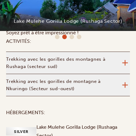
les plus belles créatures de cette jungle : les gorilles.
Selon où se situe votre hôtel, vous ferez votre trekking
Lake Mulehe Gorilla Lodge (Rushaga Sector)
dans le secteur de Rushaga ou celui de Nkuringo.
Soyez prêt à être impressionné !
ACTIVITÉS:
Trekking avec les gorilles des montagnes à
Rushaga (secteur sud)
Trekking avec les gorilles de montagne à
Nkuringo (Secteur sud-ouest)
HÉBERGEMENTS:
Lake Mulehe Gorilla Lodge (Rushaga
SILVER
Sector)