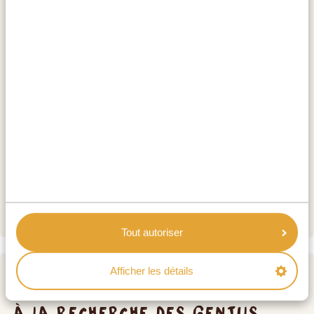
montagnes, une espèce en voie de disparition, qui
vous attend le lendemain en vaut absolument la
peine !
HÉBERGEMENTS:
Lake Mulehe Gorilla Lodge (Rushaga
SILVER
Sector)
Gorilla Leisure Lodge (Rushaga Sector)
GOLD
Nkuringo Bwindi Gorilla Lodge (Nkuringo
PLATINUM
Sector)
Tout autoriser
Afficher les détails
JOUR 3
À LA RECHERCHE DES GENTILS