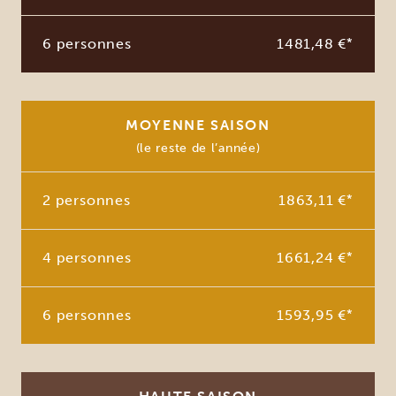
6 personnes
1481,48 €
*
MOYENNE SAISON
(le reste de l’année)
2 personnes
1863,11 €
*
4 personnes
1661,24 €
*
6 personnes
1593,95 €
*