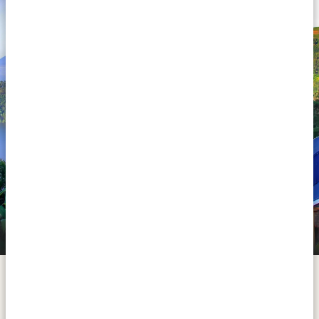
Le trajet en voiture de la ville d'Entebbe (ou Kampala) à
la nature sauvage époustouflante du parc national de
la forêt impénétrable de Bwindi prend environ neuf
heures. Mais pas de panique, la beauté des paysages,
Lake Mulehe Gorilla Lodge (Rushaga Sector)
des forêts et des montagnes, ainsi que la possibilité
d'observer la faune sauvage en chemin, ne
manqueront pas de transformer ce long trajet en
voiture en un road trip fascinant. Et bien sûr, la
randonnée à la découverte des gorilles des