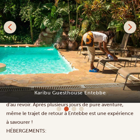
Karibu Guesthouse Entebbe
Alors que vous revenez à Entebbe, vous passez à
nouveau à travers les villages avec leurs marchés
animés et la campagne étendue avec ses plantations
de thé et de café, ses collines verdoyantes et
occasionnellement des animaux qui vous font signe
d'au revoir. Après plusieurs jours de pure aventure,
même le trajet de retour à Entebbe est une expérience
à savourer !
HÉBERGEMENTS: