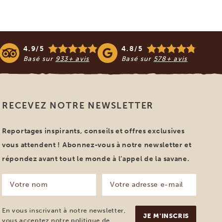
4.9/5
4.8/5
Basé sur
933+ avis
Basé sur
578+ avis
RECEVEZ NOTRE NEWSLETTER
Reportages inspirants, conseils et offres exclusives
vous attendent ! Abonnez-vous à notre newsletter et
répondez avant tout le monde à l’appel de la savane.
Votre
Votre
nom
adresse
e-
(Nécessaire)
mail
En vous inscrivant à notre newsletter,
(Nécessaire)
vous acceptez notre
politique de