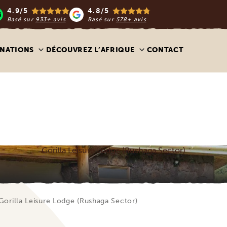
4.9/5
4.8/5
Basé sur
933+ avis
Basé sur
578+ avis
INATIONS
DÉCOUVREZ L’AFRIQUE
CONTACT
Gorilla Leisure Lodge (Rushaga Sector)
Gorilla Leisure Lodge (Rushaga Sector)