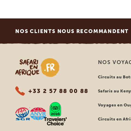
Footer
NOS CLIENTS NOUS RECOMMANDENT
Safari en Afrique
NOS VOYA
Circuits au Bo
+33 2 57 88 00 88
Safaris au Ken
Voyages en Ou
Circuits en Afr