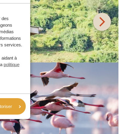
r des
tageons
e médias
nformations
rs services.
 aidant à
la
politique
toriser