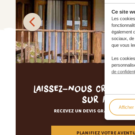
Ce site we
Les cookies 
fonctionnali
également de
sociaux, de 
que vous leu
Les cookies
personnalise
de confident
Laissez-nous créer v
sur mesur
Afficher 
RECEVEZ UN DEVIS GRATUIT, SANS
PLANIFIEZ VOTRE AVENT