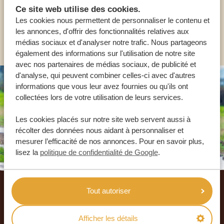
FR:
+33 2 57 88 00 88
Ce site web utilise des cookies.
Les cookies nous permettent de personnaliser le contenu et
les annonces, d'offrir des fonctionnalités relatives aux
AUTRES PAYS
médias sociaux et d'analyser notre trafic. Nous partageons
également des informations sur l'utilisation de notre site
avec nos partenaires de médias sociaux, de publicité et
d'analyse, qui peuvent combiner celles-ci avec d'autres
informations que vous leur avez fournies ou qu'ils ont
collectées lors de votre utilisation de leurs services.
Les cookies placés sur notre site web servent aussi à
récolter des données nous aidant à personnaliser et
mesurer l’efficacité de nos annonces. Pour en savoir plus,
lisez la
politique de confidentialité de Google
.
Footer
Tout autoriser
NOS CLIENTS NOUS RECOMMANDENT
4.9/5
Afficher les détails
Basé sur
933+ avis