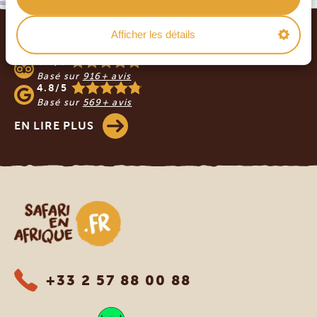
Footer
Afficher les détails
NOS CLIENTS NOUS RECOMMANDENT
4.9/5
Basé sur
916+ avis
4.8/5
Basé sur
569+ avis
EN LIRE PLUS
Safari en Afrique
+33 2 57 88 00 88