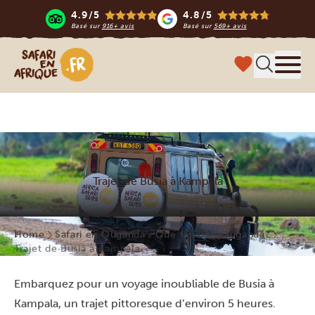
4.9/5
4.8/5
Basé sur
916+ avis
Basé sur
569+ avis
Safari en Afrique
Menu
Trajet de Busia à Kampala
Home
Safari en Ouganda
Que faire en Ouganda?
Trajet de Busia à Kampala
Embarquez pour un voyage inoubliable de Busia à
Kampala, un trajet pittoresque d’environ 5 heures.