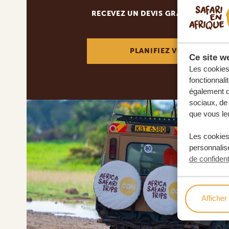
RECEVEZ UN DEVIS GRATUIT, SANS
PLANIFIEZ VOTRE AVENT
Ce site we
Les cookies 
fonctionnali
également de
sociaux, de 
que vous leu
Les cookies
personnalise
de confident
Afficher 