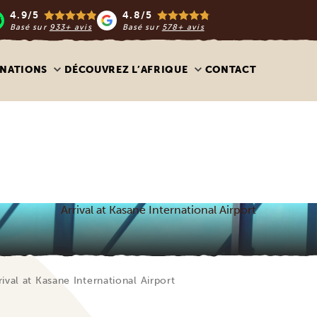
4.9/5
4.8/5
Basé sur
933+ avis
Basé sur
578+ avis
INATIONS
DÉCOUVREZ L’AFRIQUE
CONTACT
Arrival at Kasane International Airport
rival at Kasane International Airport