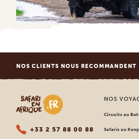
Footer
NOS CLIENTS NOUS RECOMMANDENT
Safari en Afrique
NOS VOYA
Circuits au Bo
+33 2 57 88 00 88
Safaris au Ken