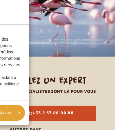
r des
tageons
e médias
nformations
rs services.
Appelez un expert
 aidant à
la
politique
NOS SPÉCIALISTES SONT LÀ POUR VOUS
toriser
FR:
+33 2 57 88 00 88
AUTRES PAYS