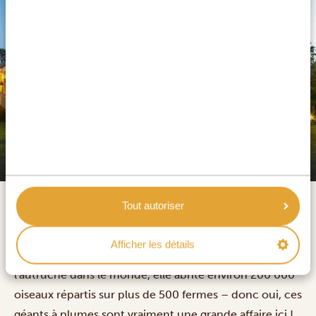
De Denne Country Guest House
Oudtshoorn, niché au cœur du Klein Karoo (petit
Tout autoriser
Karoo) et encadré par les majestueuses montagnes de
Swartberg, est un incontournable le long de la route
Afficher les détails
pittoresque 62. Connue comme la capitale de
l'autruche dans le monde, elle abrite environ 200 000
oiseaux répartis sur plus de 500 fermes – donc oui, ces
géants à plumes sont vraiment une grande affaire ici !