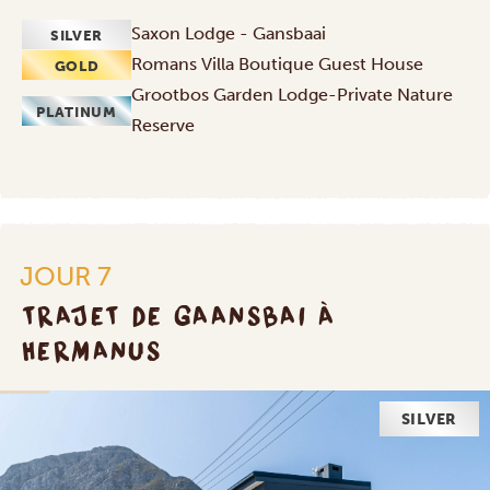
Saxon Lodge - Gansbaai
SILVER
Romans Villa Boutique Guest House
GOLD
Grootbos Garden Lodge-Private Nature
PLATINUM
Reserve
JOUR 7
TRAJET DE GAANSBAI À
HERMANUS
SILVER