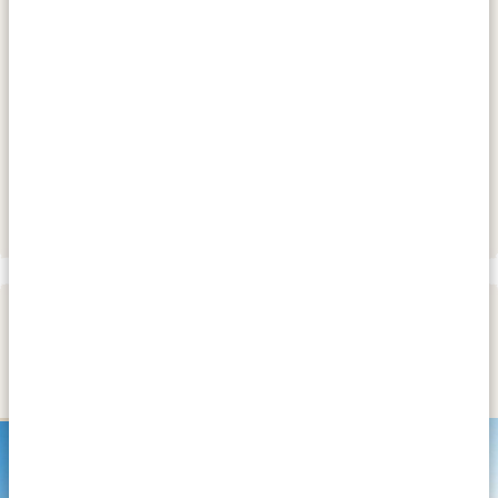
HÉBERGEMENTS:
De Denne Country Guest House
SILVER
Buffelsdrift Game Lodge
GOLD
Surval Boutique Olive Estate
PLATINUM
JOUR 3
OUDTSHOORN
SILVER