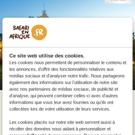
Ce site web utilise des cookies.
Les cookies nous permettent de personnaliser le contenu et
les annonces, d'offrir des fonctionnalités relatives aux
médias sociaux et d'analyser notre trafic. Nous partageons
De Denne Country Guest House
également des informations sur l'utilisation de notre site
avec nos partenaires de médias sociaux, de publicité et
d'analyse, qui peuvent combiner celles-ci avec d'autres
Ce trajet panoramique de 5 heures (sans compter les
informations que vous leur avez fournies ou qu'ils ont
arrêts) entre Le Cap et Oudtshoorn via la Route 62
collectées lors de votre utilisation de leurs services.
serpente à travers de charmantes petites villes telles
que Robertson, Montagu, Barrydale et Calitzdorp. Pour
Les cookies placés sur notre site web servent aussi à
récolter des données nous aidant à personnaliser et
agrémenter ce long trajet, faites une halte à Robertson,