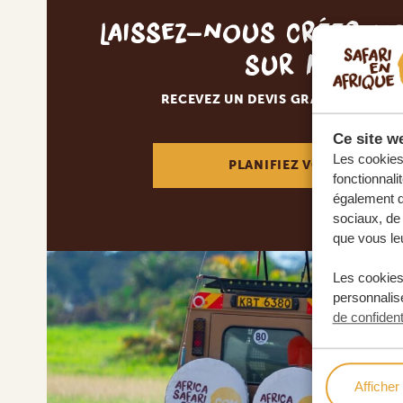
Laissez-nous créer v
sur mesur
RECEVEZ UN DEVIS GRATUIT, SANS
Ce site we
Les cookies 
PLANIFIEZ VOTRE AVENT
fonctionnali
également de
sociaux, de 
que vous leu
Les cookies
personnalise
de confident
Afficher 