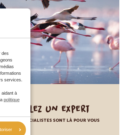
r des
tageons
e médias
nformations
rs services.
 aidant à
la
politique
Appelez un expert
NOS SPÉCIALISTES SONT LÀ POUR VOUS
toriser