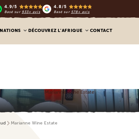
4.9/5
4.8/5
Basé sur
933+ avis
Basé sur
578+ avis
INATIONS
DÉCOUVREZ L’AFRIQUE
CONTACT
Marianne Wine Estate
Sud
Marianne Wine Estate