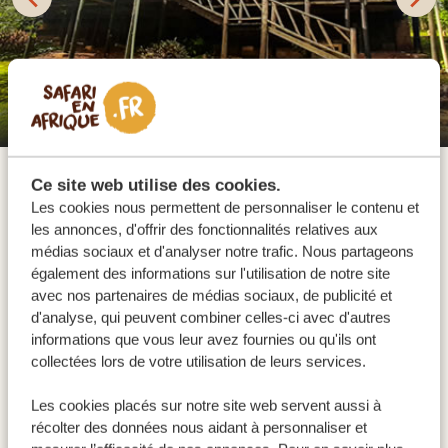
Haven Lodge (Buhoma Sector)
Ce site web utilise des cookies.
Le secteur de Buhoma, situé dans la partie nord du
Les cookies nous permettent de personnaliser le contenu et
parc national de la forêt impénétrable de Bwindi, est le
les annonces, d'offrir des fonctionnalités relatives aux
médias sociaux et d'analyser notre trafic. Nous partageons
plus grand secteur et abrite quatre familles de gorilles,
également des informations sur l'utilisation de notre site
en faisant le pionnier en matière de trekking avec les
avec nos partenaires de médias sociaux, de publicité et
gorilles en Ouganda depuis l'ouverture de l'ouverture
d'analyse, qui peuvent combiner celles-ci avec d'autres
de son premier parcours en 1993. Tandis que les
informations que vous leur avez fournies ou qu'ils ont
collectées lors de votre utilisation de leurs services.
randonnées ici sont plus accessibles, elles offrent
certains des sentiers forestiers les plus spectaculaires
Les cookies placés sur notre site web servent aussi à
d'Afrique, attirants pour les passionnés de randonnée.
récolter des données nous aidant à personnaliser et