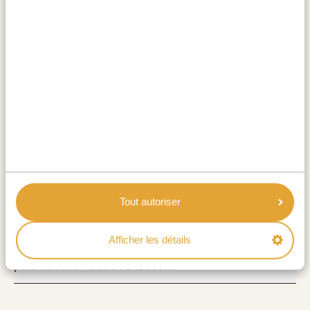
quatre des fameux Big Five, les lions grimpeurs
d'arbres, et possède le plus grand nombre
d'hippopotames en Afrique de l'est. De nombreux
autres animaux errent dans ses paysages divers,
comprenant des plaines herbeuses de savane, des
forêts denses, des caractéristiques volcaniques et des
rivières sinueuses. Profitez d'un large éventail
d'activités tout en soutenant les efforts de
conservation, le tout avec les montagnes enneigées du
Rwenzori en toile de fond.
Tout autoriser
ACTIVITÉS:
Afficher les détails
Trajet vers le secteur d'Ishasha du
parc national Queen Elizabeth