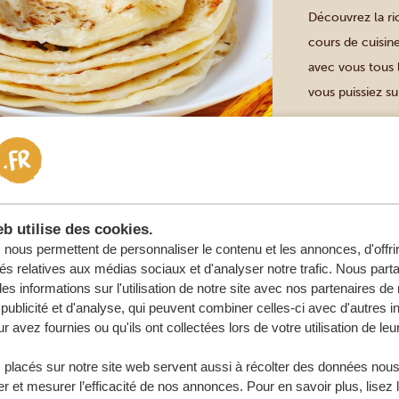
Découvrez la ri
cours de cuisin
avec vous tous l
vous puissiez s
vous apprendrez 
b utilise des cookies.
Jinja
RAFTING E
nous permettent de personnaliser le contenu et les annonces, d'offri
DU NIL À 
tés relatives aux médias sociaux et d'analyser notre trafic. Nous par
s informations sur l'utilisation de notre site avec nos partenaires d
DURÉE : 5-8 
publicité et d'analyse, qui peuvent combiner celles-ci avec d'autres i
r avez fournies ou qu'ils ont collectées lors de votre utilisation de leu
Le rafting en ea
exaltante qui m
 placés sur notre site web servent aussi à récolter des données nous
Avec des guides
r et mesurer l’efficacité de nos annonces. Pour en savoir plus, lisez 