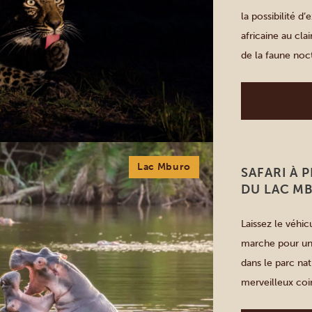
la possibilité d
africaine au cla
de la faune noc
animaux insaisis
Lac Mburo
SAFARI À 
DU LAC M
Laissez le véhic
marche pour un a
dans le parc na
merveilleux coi
savane, la forêt 