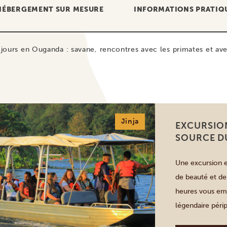
HÉBERGEMENT SUR MESURE
INFORMATIONS PRATIQ
 jours en Ouganda : savane, rencontres avec les primates et ave
Jinja
EXCURSION
SOURCE D
Une excursion e
de beauté et de
heures vous emm
légendaire périp
d’explorer les î