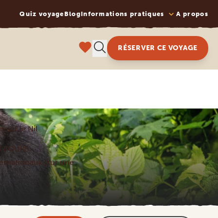
Quiz voyage
Blog
Informations pratiques
A propos
RÉSERVER CE VOYAGE
 sur le Nil
4 JOURS
nternationaux (sur une