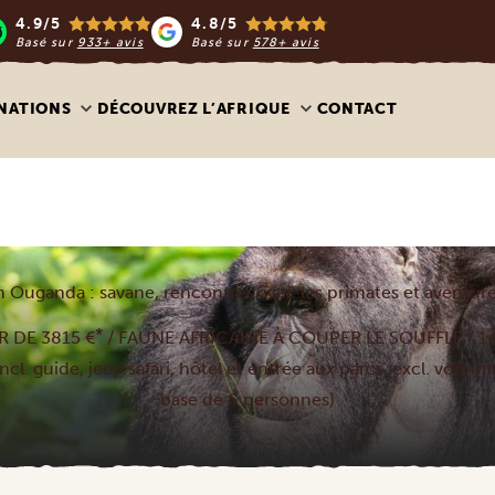
4.9/5
4.8/5
Basé sur
933+ avis
Basé sur
578+ avis
NATIONS
DÉCOUVREZ L’AFRIQUE
CONTACT
n Ouganda : savane, rencontres avec les primates et aventures
*
R DE 3815 €
/ FAUNE AFRICAINE À COUPER LE SOUFFLE / 1
ncl. guide, jeep safari, hôtel et entrée aux parcs, excl. vols i
base de 6 personnes)