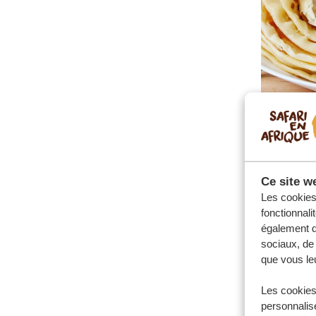
Ce site we
Les cookies 
fonctionnali
également de
sociaux, de 
que vous leu
Les cookies
personnalise