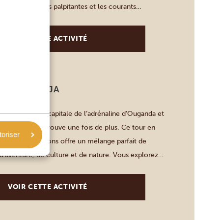
ant les descentes palpitantes et les courants
 du plus long fleuve du monde. Le voyage vous fera
orêts […]
VOIR CETTE ACTIVITÉ
UAD À JINJA
ment appelée la capitale de l’adrénaline d’Ouganda et
assionnante le prouve une fois de plus. Ce tour en
toriser
inja et ses environs offre un mélange parfait de
 d’aventure, de culture et de nature. Vous explorez
poustouflants, composés de campagne luxuriante, de
tits […]
VOIR CETTE ACTIVITÉ