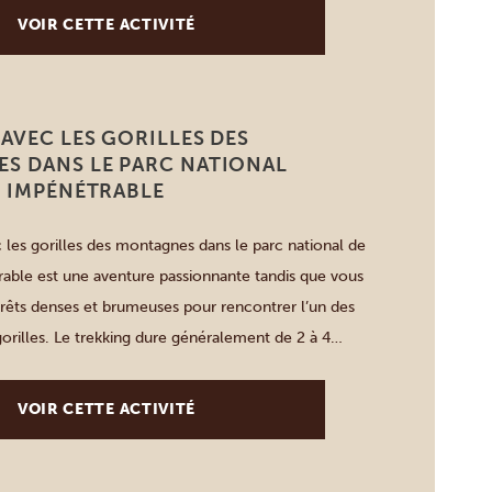
VOIR CETTE ACTIVITÉ
AVEC LES GORILLES DES
S DANS LE PARC NATIONAL
I IMPÉNÉTRABLE
c les gorilles des montagnes dans le parc national de
able est une aventure passionnante tandis que vous
orêts denses et brumeuses pour rencontrer l’un des
orilles. Le trekking dure généralement de 2 à 4
e secteur du parc que vous choisissez- Rushaga,
o […]
VOIR CETTE ACTIVITÉ