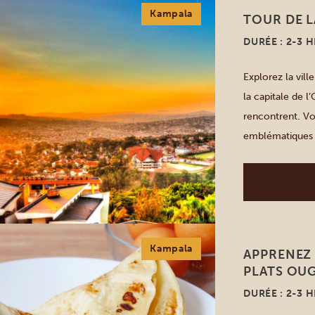
Kampala
TOUR DE L
DURÉE : 2-3 
Explorez la vil
la capitale de l
rencontrent. Vo
emblématiques 
monument de l’
autre facette de 
Kampala
APPRENEZ 
PLATS OU
DURÉE : 2-3 