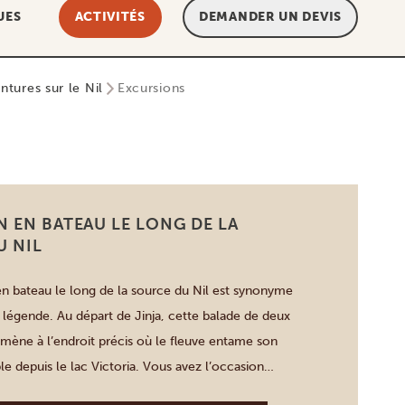
UES
ACTIVITÉS
DEMANDER UN DEVIS
ntures sur le Nil
Excursions
 EN BATEAU LE LONG DE LA
U NIL
n bateau le long de la source du Nil est synonyme
 légende. Au départ de Jinja, cette balade de deux
ène à l’endroit précis où le fleuve entame son
le depuis le lac Victoria. Vous avez l’occasion
les voisines, d’observer les pêcheurs locaux à […]