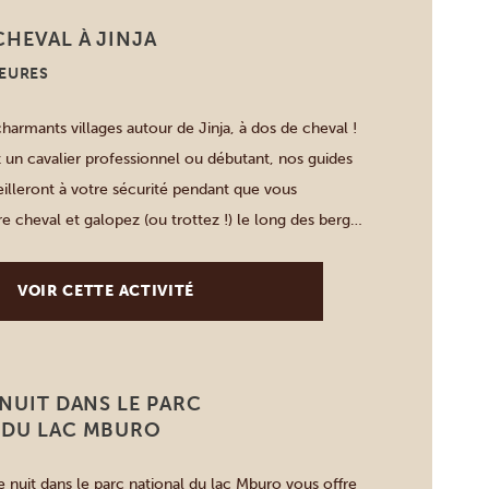
CHEVAL À JINJA
HEURES
harmants villages autour de Jinja, à dos de cheval !
un cavalier professionnel ou débutant, nos guides
illeront à votre sécurité pendant que vous
e cheval et galopez (ou trottez !) le long des berges
uve du Nil. Obtenez un aperçu de la vie quotidienne
VOIR CETTE ACTIVITÉ
 NUIT DANS LE PARC
 DU LAC MBURO
de nuit dans le parc national du lac Mburo vous offre