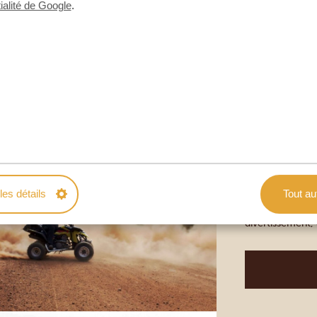
ialité de Google
.
rapides, affront
tourbillonnants
passer par des f
Jinja
TOUR EN Q
Jinja est égale
cette activité p
les détails
Tout au
quad à travers J
divertissement,
des paysages é
rivières et de pe