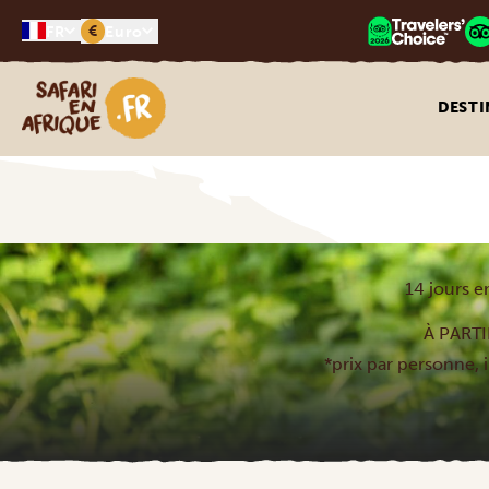
€
FR
Euro
Safari en Afrique
DESTI
14 jours e
À PARTI
*prix par personne, i