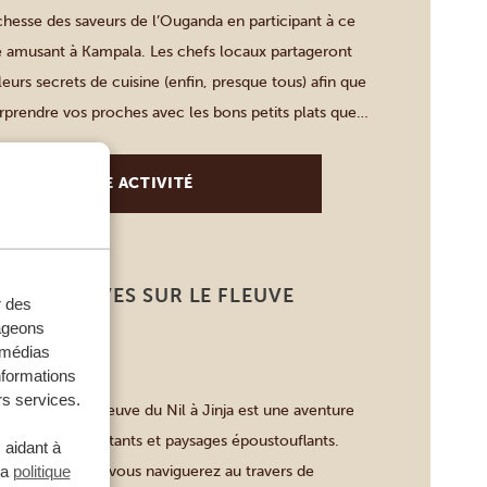
chesse des saveurs de l’Ouganda en participant à ce
e amusant à Kampala. Les chefs locaux partageront
eurs secrets de cuisine (enfin, presque tous) afin que
urprendre vos proches avec les bons petits plats que
à cuisiner ! Lors de ce cours de cuisine, vous […]
VOIR CETTE ACTIVITÉ
N EAUX VIVES SUR LE FLEUVE
r des
JINJA
tageons
e médias
HEURES
nformations
rs services.
ux vives sur le fleuve du Nil à Jinja est une aventure
êle rapides palpitants et paysages époustouflants.
 aidant à
 expérimentés, vous naviguerez au travers de
la
politique