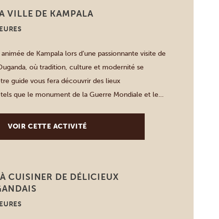
A VILLE DE KAMPALA
HEURES
le animée de Kampala lors d’une passionnante visite de
’Ouganda, où tradition, culture et modernité se
tre guide vous fera découvrir des lieux
tels que le monument de la Guerre Mondiale et le
Indépendance. Il vous montrera également une
la ville, avec les […]
VOIR CETTE ACTIVITÉ
À CUISINER DE DÉLICIEUX
GANDAIS
HEURES