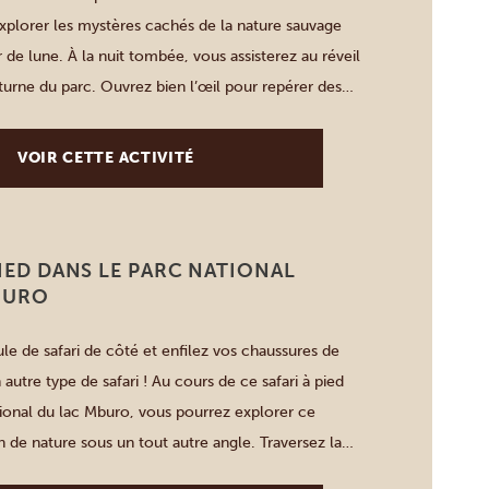
’explorer les mystères cachés de la nature sauvage
ir de lune. À la nuit tombée, vous assisterez au réveil
turne du parc. Ouvrez bien l’œil pour repérer des
sables tels que des porcs-épics, […]
VOIR CETTE ACTIVITÉ
PIED DANS LE PARC NATIONAL
BURO
ule de safari de côté et enfilez vos chaussures de
utre type de safari ! Au cours de ce safari à pied
tional du lac Mburo, vous pourrez explorer ce
n de nature sous un tout autre angle. Traversez la
et les rives du […]