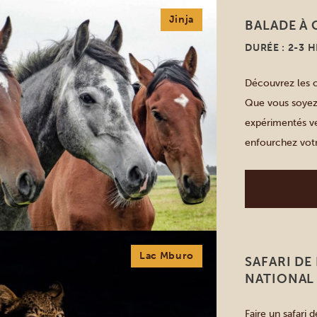
Jinja
BALADE À 
DURÉE : 2-3 
Découvrez les c
Que vous soyez 
expérimentés ve
enfourchez votr
du puissant fle
en […]
Lac Mburo
SAFARI DE
NATIONAL
Faire un safari 