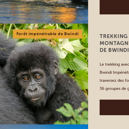
Forêt impénétrable de Bwindi
TREKKING 
MONTAGNE
DE BWIND
Le trekking ave
Bwindi Impénétr
traversez des f
36 groupes de g
heures, selon l
Ruhija, Nkuring