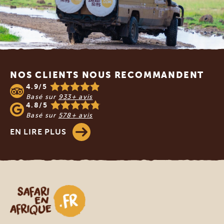
Footer
NOS CLIENTS NOUS RECOMMANDENT
4.9/5
Basé sur
933+ avis
4.8/5
Basé sur
578+ avis
EN LIRE PLUS
Safari en Afrique