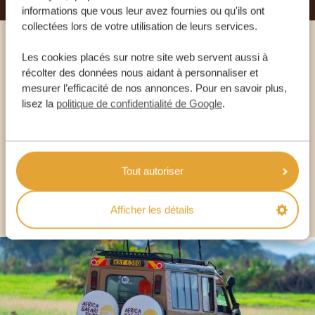
informations que vous leur avez fournies ou qu'ils ont
collectées lors de votre utilisation de leurs services.
Appelez un expert
Les cookies placés sur notre site web servent aussi à
récolter des données nous aidant à personnaliser et
mesurer l’efficacité de nos annonces. Pour en savoir plus,
NOS SPÉCIALISTES SONT LÀ POUR VOUS
lisez la
politique de confidentialité de Google
.
FR:
+33 2 57 88 00 88
Tout autoriser
AUTRES PAYS
Afficher les détails