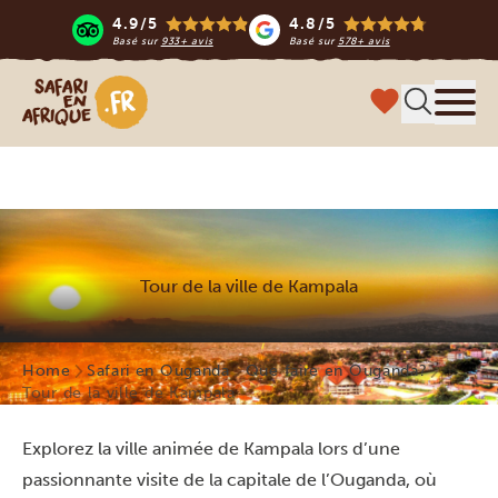
4.9/5
4.8/5
Basé sur
933+ avis
Basé sur
578+ avis
Safari en Afrique
Menu
Tour de la ville de Kampala
Home
Safari en Ouganda
Que faire en Ouganda?
Tour de la ville de Kampala
Explorez la ville animée de Kampala lors d’une
passionnante visite de la capitale de l’Ouganda, où