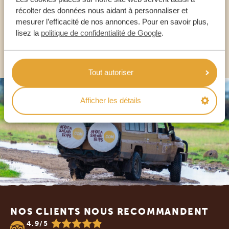
récolter des données nous aidant à personnaliser et
FR:
+33 2 57 88 00 88
mesurer l’efficacité de nos annonces. Pour en savoir plus,
lisez la
politique de confidentialité de Google
.
AUTRES PAYS
Tout autoriser
Afficher les détails
Footer
NOS CLIENTS NOUS RECOMMANDENT
4.9/5