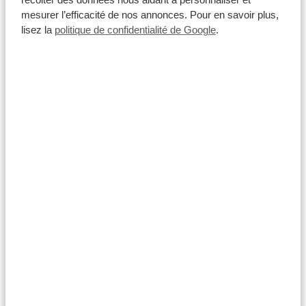
récolter des données nous aidant à personnaliser et
mesurer l’efficacité de nos annonces. Pour en savoir plus,
lisez la
politique de confidentialité de Google
.
Monnaie et argent
Le
pula du
Botswana (BWP)
est la monnaie officielle
du Botswana et est utilisé pour toutes les transactions
quotidiennes à travers le pays. Toutefois, le secteur des
safaris fonctionne selon un système bivalent. Alors que
les dépenses locales en dehors des camps sont réglées
en pula,
les dollars américains (USD) sont largement
acceptés et souvent préférés
dans les lodges de
safari, les camps et par les prestataires d’activités. Les
euros (EUR) sont également acceptés dans la plupart
des lodges pour régler vos extras ou vos pourboires. Si
vous prévoyez d’apporter des dollars américains ou
des euros, il est essentiel de vous assurer que tous les
billets ont été
émis à partir de 2013 et qu’ils sont en