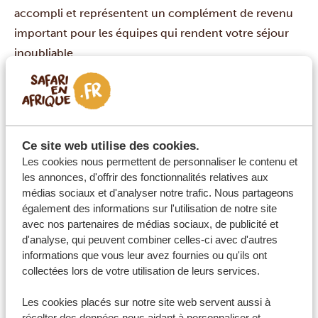
accompli et représentent un complément de revenu
important pour les équipes qui rendent votre séjour
inoubliable.
Le pourboire reste une
décision
entièrement
personnelle
et doit toujours refléter votre satisfaction
quant au service reçu. N’hésitez pas à demander aux
responsables de camp ou aux hôtes locaux des
Ce site web utilise des cookies.
conseils spécifiques concernant les coutumes en
Les cookies nous permettent de personnaliser le contenu et
matière de pourboires pendant votre séjour.
les annonces, d'offrir des fonctionnalités relatives aux
médias sociaux et d'analyser notre trafic. Nous partageons
également des informations sur l'utilisation de notre site
Quel montant dois-je donner comme
avec nos partenaires de médias sociaux, de publicité et
pourboire à mon guide ?
d'analyse, qui peuvent combiner celles-ci avec d'autres
informations que vous leur avez fournies ou qu'ils ont
collectées lors de votre utilisation de leurs services.
Quel montant de pourboire dois-je donner
au personnel du gîte ?
Les cookies placés sur notre site web servent aussi à