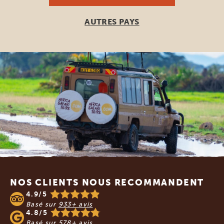
AUTRES PAYS
Footer
NOS CLIENTS NOUS RECOMMANDENT
4.9/5
Basé sur
933+ avis
4.8/5
Basé sur
578+ avis