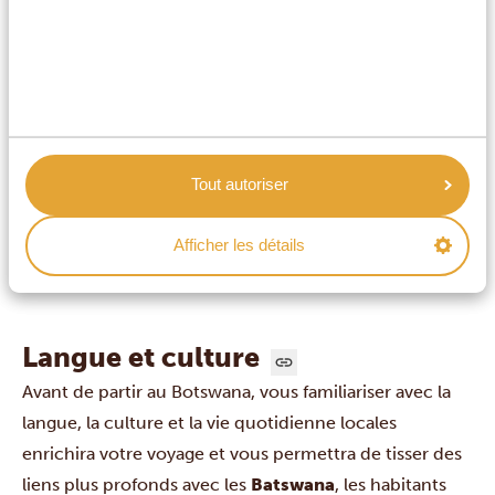
parfait état
, car les billets plus anciens, déchirés ou
marqués seront systématiquement refusés par les
banques et les établissements locaux.
Combien d'argent dois-je emporter au
Botswana ?
Tout autoriser
Puis-je payer par carte au Botswana ?
Afficher les détails
Langue et culture
Avant de partir au Botswana, vous familiariser avec la
langue, la culture et la vie quotidienne locales
enrichira votre voyage et vous permettra de tisser des
liens plus profonds avec les
Batswana
, les habitants