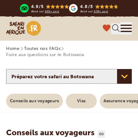
4.9/5
4.8/5
Basé sur
933+ avis
Basé sur
578+ avis
Safari en Afrique
Menu
Home
Toutes nos FAQs
Foire aux questions sur le Botswana
Choisissez un sujet
Conseils aux voyageurs
Visa
Assurance voyag
Conseils aux voyageurs