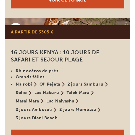
VOIR CE VOYAGE
Kenya
À PARTIR DE 3305 €
16 JOURS KENYA : 10 JOURS DE
SAFARI ET SÉJOUR PLAGE
Rhinocéros de près
Grands félins
Nairobi
Ol' Pejeta
2 jours Samburu
Solio
Lac Nakuru
Talek Mara
Masai Mara
Lac Naivasha
2 jours Amboseli
2 jours Mombasa
3 jours Diani Beach