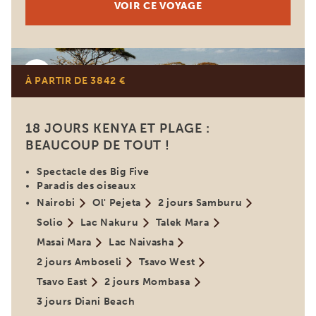
VOIR CE VOYAGE
Kenya
À PARTIR DE 3842 €
18 JOURS KENYA ET PLAGE :
BEAUCOUP DE TOUT !
Spectacle des Big Five
Paradis des oiseaux
Nairobi
Ol' Pejeta
2 jours Samburu
Solio
Lac Nakuru
Talek Mara
Masai Mara
Lac Naivasha
2 jours Amboseli
Tsavo West
Tsavo East
2 jours Mombasa
3 jours Diani Beach