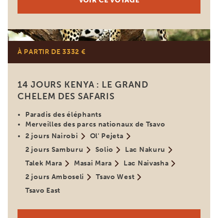
VOIR CE VOYAGE
Kenya
À PARTIR DE 3332 €
14 JOURS KENYA : LE GRAND
CHELEM DES SAFARIS
Paradis des éléphants
Merveilles des parcs nationaux de Tsavo
2 jours Nairobi
Ol' Pejeta
2 jours Samburu
Solio
Lac Nakuru
Talek Mara
Masai Mara
Lac Naivasha
2 jours Amboseli
Tsavo West
Tsavo East