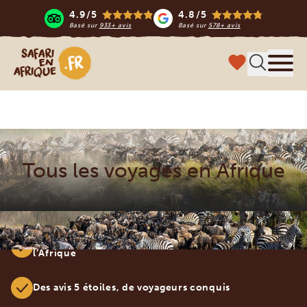
4.9/5
4.8/5
Basé sur
933+ avis
Basé sur
578+ avis
Safari en Afrique
Menu
Tous les voyages en Afrique
Safaris sur mesure, pensés par des experts de
l’Afrique
Des avis 5 étoiles, de voyageurs conquis