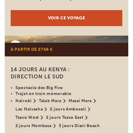
VOIR CE VOYAGE
Kenya
À PARTIR DE 2746 €
14 JOURS AU KENYA :
DIRECTION LE SUD
Spectacle des Big Five
Trajet en train mémorable
Nairobi
Talek Mara
Masai Mara
Lac Naivasha
2 jours Amboseli
Tsavo West
2 jours Tsavo East
2 jours Mombasa
3 jours Diani Beach