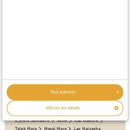
2 jours Mombasa
2 jours Tsavo East
3 jours Diani Beach
VOIR CE VOYAGE
Kenya
À PARTIR DE 2309 €
10 JOURS AU KENYA : LE SAFARI
COMPLET
Tout autoriser
Big Five et Samburu Special Five
La nature sous son plus beau jour
Afficher les détails
2 jours Nairobi
Ol' Pejeta
2 jours Samburu
Solio
Lac Nakuru
Talek Mara
Masai Mara
Lac Naivasha