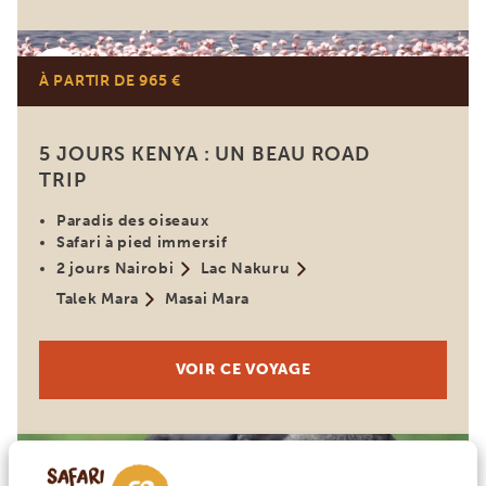
Kenya
À PARTIR DE 965 €
5 JOURS KENYA : UN BEAU ROAD
TRIP
Paradis des oiseaux
Safari à pied immersif
2 jours Nairobi
Lac Nakuru
Talek Mara
Masai Mara
VOIR CE VOYAGE
Ouganda
À PARTIR DE 1829 €