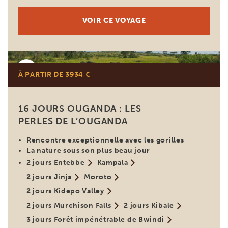
VOIR CE VOYAGE
Ouganda
À PARTIR DE 3934 €
16 JOURS OUGANDA : LES
PERLES DE L’OUGANDA
Rencontre exceptionnelle avec les gorilles
La nature sous son plus beau jour
2 jours Entebbe
Kampala
2 jours Jinja
Moroto
2 jours Kidepo Valley
2 jours Murchison Falls
2 jours Kibale
3 jours Forêt impénétrable de Bwindi