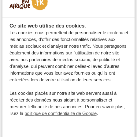
6 JOURS OUGANDA : SAFARI
Ce site web utilise des cookies.
ANIMALIER ET TREKKING DES
Les cookies nous permettent de personnaliser le contenu et
GORILLES
les annonces, d'offrir des fonctionnalités relatives aux
médias sociaux et d'analyser notre trafic. Nous partageons
Rencontre exceptionnelle avec les gorilles
Trajets en voiture pittoresques
également des informations sur l'utilisation de notre site
avec nos partenaires de médias sociaux, de publicité et
3 jours Entebbe
Queen Elizabeth
d'analyse, qui peuvent combiner celles-ci avec d'autres
2 jours Forêt impénétrable de Bwindi
informations que vous leur avez fournies ou qu'ils ont
collectées lors de votre utilisation de leurs services.
VOIR CE VOYAGE
Les cookies placés sur notre site web servent aussi à
récolter des données nous aidant à personnaliser et
mesurer l’efficacité de nos annonces. Pour en savoir plus,
Kenya
lisez la
politique de confidentialité de Google
.
À PARTIR DE 678 €