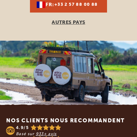
FR:
+33 2 57 88 00 88
AUTRES PAYS
Footer
NOS CLIENTS NOUS RECOMMANDENT
4.9/5
Basé sur
933+ avis