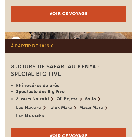
VOIR CE VOYAGE
Kenya
À PARTIR DE 1819 €
8 JOURS DE SAFARI AU KENYA :
SPÉCIAL BIG FIVE
Rhinocéros de près
Spectacle des Big Five
2 jours Nairobi
Ol' Pejeta
Solio
Lac Nakuru
Talek Mara
Masai Mara
Lac Naivasha
VOIR CE VOYAGE