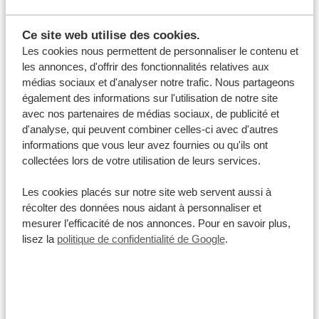
auprès de votre guide ou de votre conseiller de voyage
sur les endroits que vous souhaitez visiter. Ils sauront
Ce site web utilise des cookies.
vous informer sur la sécurité actuelle de ces endroits
Les cookies nous permettent de personnaliser le contenu et
et pourront vous recommander des alternatives plus
les annonces, d'offrir des fonctionnalités relatives aux
sûres si nécessaire.
médias sociaux et d'analyser notre trafic. Nous partageons
également des informations sur l'utilisation de notre site
Décalage horaire
avec nos partenaires de médias sociaux, de publicité et
L’un des avantages de voyager en Afrique du Sud est
d'analyse, qui peuvent combiner celles-ci avec d'autres
qu’il n’y a pas de décalage horaire, ce qui signifie que
informations que vous leur avez fournies ou qu'ils ont
collectées lors de votre utilisation de leurs services.
vous ne risquez pas de souffrir du jet-lag et que vous
n’aurez pas besoin de vérifier l’heure pour appeler vos
Les cookies placés sur notre site web servent aussi à
proches ! Nous partageons le même fuseau horaire
récolter des données nous aidant à personnaliser et
que l’Afrique du Sud. En hiver, du dernier dimanche
mesurer l’efficacité de nos annonces. Pour en savoir plus,
lisez la
politique de confidentialité de Google
.
d’octobre au dernier dimanche de mars, l’Afrique du
Sud a une (1) heure d’avance sur la France, la Belgique
et la Suisse. Pendant le reste de l’année, lorsque nous
passons à l’heure d’été, il n’y a aucun décalage horaire