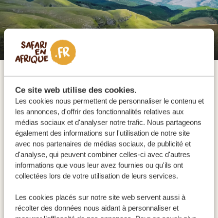
Trajet de Johannesburg à Hazyview
Le trajet de l'aéroport international de Johannesburg à
Ce site web utilise des cookies.
Hazyview s'étend sur 385 kilomètres et dure un peu
Les cookies nous permettent de personnaliser le contenu et
moins de 4,5 heures par les autoroutes N12 et N4. Une
les annonces, d'offrir des fonctionnalités relatives aux
médias sociaux et d'analyser notre trafic. Nous partageons
fois à Hazyview, vous serez idéalement placé pour
également des informations sur l'utilisation de notre site
entrer dans le parc national Kruger tôt le lendemain
avec nos partenaires de médias sociaux, de publicité et
matin. Après votre installation, détendez-vous avec un
d'analyse, qui peuvent combiner celles-ci avec d'autres
informations que vous leur avez fournies ou qu'ils ont
braai sud-africain classique ou visitez Elephant
collectées lors de votre utilisation de leurs services.
Whispers dans la réserve de Sandford pour des
rencontres touchantes avec les éléphants ! Une
Les cookies placés sur notre site web servent aussi à
excellente halte à mi-chemin est le Milly's Café &
récolter des données nous aidant à personnaliser et