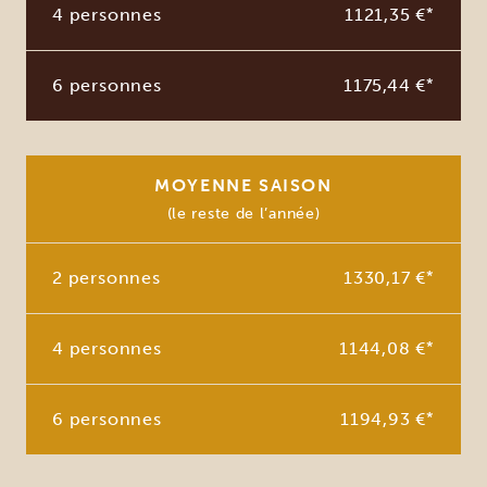
4 personnes
1121,35 €
*
6 personnes
1175,44 €
*
MOYENNE SAISON
(le reste de l’année)
2 personnes
1330,17 €
*
4 personnes
1144,08 €
*
6 personnes
1194,93 €
*