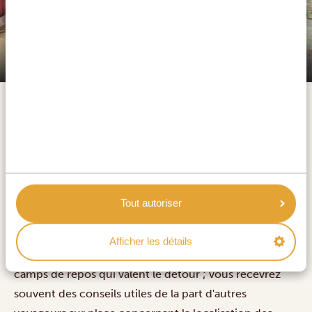
Kruger Shalati - The Train on the Bridge
Le trajet de Hazyview à Paul Kruger Gate dure 40
minutes et 42 kilomètres par la R536, vous amenant
directement sur le territoire des Big Five. Cette entrée
emblématique, nommée d'après l'ancien président
Paul Kruger, se trouve le long de la rivière Sabie, riche
Tout autoriser
en hippopotames et en crocodiles, et est la porte la
plus proche de Skukuza. À l'entrée, vous recevrez une
Afficher les détails
carte avec des itinéraires de safari bien balisés et des
camps de repos qui valent le détour ; vous recevrez
souvent des conseils utiles de la part d'autres