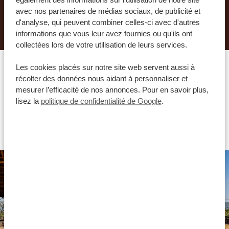
également des informations sur l'utilisation de notre site
avec nos partenaires de médias sociaux, de publicité et
DEMANDER UN DEVIS POUR CE VOYAGE
d'analyse, qui peuvent combiner celles-ci avec d'autres
informations que vous leur avez fournies ou qu'ils ont
collectées lors de votre utilisation de leurs services.
Les cookies placés sur notre site web servent aussi à
récolter des données nous aidant à personnaliser et
Quel hébergement vous
mesurer l’efficacité de nos annonces. Pour en savoir plus,
lisez la
politique de confidentialité de Google
.
conviendrait le mieux ?