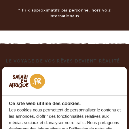
* Prix approximatifs par personne, hors vols
internationaux
LE VOYAGE DE VOS RÊVES DEVIENT RÉALITÉ
AVEC SAFARI EN AFRIQUE.
Ce voyage vous intéresse ? Tous les voyages que
nous organisons sont privés et composés sur
mesure, afin de vous faire passer un séjour
Ce site web utilise des cookies.
unique et inoubliable. Nos experts vous aideront
Les cookies nous permettent de personnaliser le contenu et
à organiser le plus beau voyage de votre vie.
les annonces, d'offrir des fonctionnalités relatives aux
médias sociaux et d'analyser notre trafic. Nous partageons