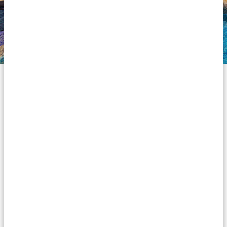
Hébergements Silver
Nos hébergements de la catégorie Silver sont
confortables et ont un prix abordable : une option
intéressante pour un voyage agréable en Tanzanie.
Rien de glamour ou luxueux, mais un hébergement
correct et plaisant pour y passer une nuit. Vous logez
dans des hébergements bien entretenus avec des
chambres propres, des lits confortables, des salles de
bain privées avec des douches chaudes et de belles
salles à manger. Les seules petites choses à prendre en
compte sont que la connection WiFi peut n’être