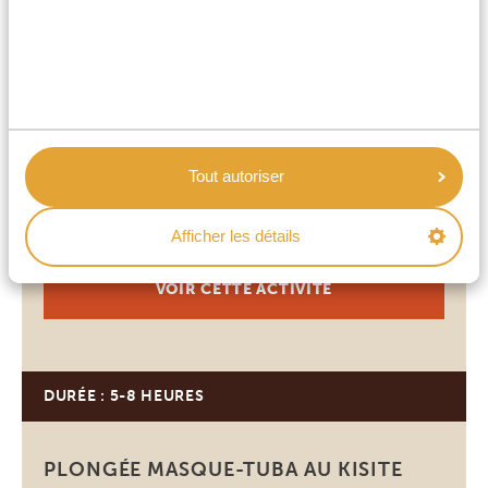
SAFARI DANS LA RÉSERVE NATIONALE
DE SHIMBA HILLS ET RANDONNÉE
JUSQU’AUX CHUTES DE SHELDRICK.
Embarquez pour une randonnée passionnante dans la
magnifique réserve nationale de Shimba Hills, l’une des
Tout autoriser
plus grandes forêts côtières d’Afrique de l’Est. Son
mélange parfait de forêt tropicale, de bois et de prairies
Afficher les détails
abrite une flore époustouflante et une faune variée.
Enfilez vos chaussures de randonnée et ouvrez bien l’œil
VOIR CETTE ACTIVITÉ
pour observer les 111 espèces […]
DURÉE : 5-8 HEURES
Diani Beach
PLONGÉE MASQUE-TUBA AU KISITE