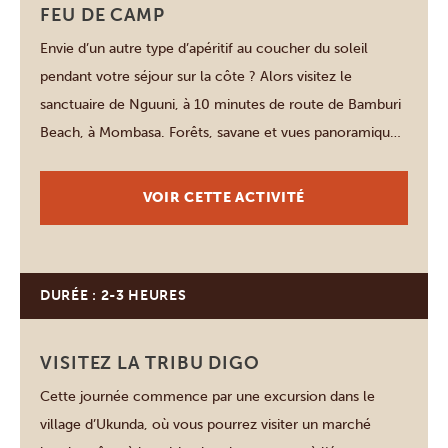
FEU DE CAMP
Envie d’un autre type d’apéritif au coucher du soleil
pendant votre séjour sur la côte ? Alors visitez le
sanctuaire de Nguuni, à 10 minutes de route de Bamburi
Beach, à Mombasa. Forêts, savane et vues panoramiques
jusqu’aux collines de Nguu Tatu seront au rendez-vous.
Faites une promenade guidée de 30 minutes, observez
VOIR CETTE ACTIVITÉ
des girafes manger […]
DURÉE : 2-3 HEURES
Diani Beach
VISITEZ LA TRIBU DIGO
Cette journée commence par une excursion dans le
village d’Ukunda, où vous pourrez visiter un marché