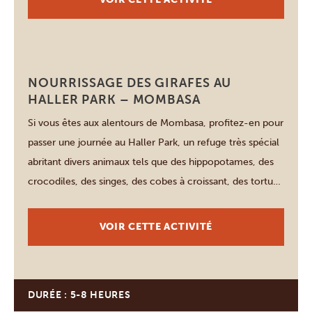
« Dawa » sous […]
Mombasa
NOURRISSAGE DES GIRAFES AU
HALLER PARK – MOMBASA
Si vous êtes aux alentours de Mombasa, profitez-en pour
passer une journée au Haller Park, un refuge très spécial
abritant divers animaux tels que des hippopotames, des
crocodiles, des singes, des cobes à croissant, des tortues
et des lézards. Ce parc n’était dans les années 1970 qu’un
terrain vague avant que le Dr Haller ne […]
VOIR CETTE ACTIVITÉ
DURÉE : 5-8 HEURES
Mombasa