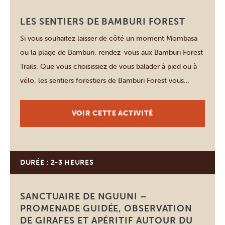
LES SENTIERS DE BAMBURI FOREST
Si vous souhaitez laisser de côté un moment Mombasa
ou la plage de Bamburi, rendez-vous aux Bamburi Forest
Trails. Que vous choisissiez de vous balader à pied ou à
vélo, les sentiers forestiers de Bamburi Forest vous
permettront de découvrir une jungle luxuriante et
tranquille, abritant de nombreuses espèces de palmiers
VOIR CETTE ACTIVITÉ
originaires des quatre coins […]
DURÉE : 2-3 HEURES
Mombasa
SANCTUAIRE DE NGUUNI –
PROMENADE GUIDÉE, OBSERVATION
DE GIRAFES ET APÉRITIF AUTOUR DU