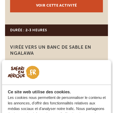
avec remise à l’eau, […]
VOIR CETTE ACTIVITÉ
DURÉE : 2-3 HEURES
Diani Beach
VIRÉE VERS UN BANC DE SABLE EN
NGALAWA
Laissez de côté la plage animée de Diani Beach et
montez à bord d’un voilier traditionnel en bois appelé
ngalawa pour vous rendre sur un superbe banc de sable
au beau milieu de l’océan Indien. Vous pourrez admirer
l’océan turquoise et bénéficier d’une vue magnifique sur
Ce site web utilise des cookies.
Diani Beach depuis cette étendue de sable qui n’apparaît
Les cookies nous permettent de personnaliser le contenu et
VOIR CETTE ACTIVITÉ
les annonces, d'offrir des fonctionnalités relatives aux
[…]
médias sociaux et d'analyser notre trafic. Nous partageons