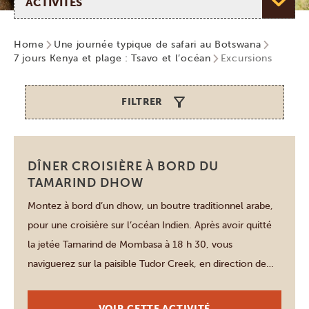
Home
Une journée typique de safari au Botswana
7 jours Kenya et plage : Tsavo et l’océan
Excursions
FILTRER
Mombasa
DÎNER CROISIÈRE À BORD DU
TAMARIND DHOW
Montez à bord d’un dhow, un boutre traditionnel arabe,
pour une croisière sur l’océan Indien. Après avoir quitté
la jetée Tamarind de Mombasa à 18 h 30, vous
naviguerez sur la paisible Tudor Creek, en direction de
Fort Jesus. À bord, un délicieux dîner de fruits de mer
vous sera servi, accompagné du fameux cocktail
VOIR CETTE ACTIVITÉ