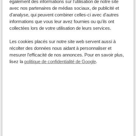
également des informations sur l'utilisation de notre site
avec nos partenaires de médias sociaux, de publicité et
DURÉE : 2-3 HEURES
d'analyse, qui peuvent combiner celles-ci avec d'autres
Diani Beach
informations que vous leur avez fournies ou qu'ils ont
collectées lors de votre utilisation de leurs services.
BALADE EN CANOË VERS LE BANC DE
SABLE DE DIANI
Les cookies placés sur notre site web servent aussi à
récolter des données nous aidant à personnaliser et
Embarquez pour une excursion passionnante en canoë
mesurer l’efficacité de nos annonces. Pour en savoir plus,
vers le banc de sable de Diani nommé Robinson Island !
lisez la
politique de confidentialité de Google
.
Contemplez la beauté de l’océan Indien turquoise tout
en naviguant sur les eaux cristallines de la plage de Diani.
Vous y découvrirez un monde sous-marin fascinant,
avec notamment des récifs coralliens colorés et
VOIR CETTE ACTIVITÉ
d’amusants dauphins. Après avoir […]
DURÉE : 5-8 HEURES
Diani Beach