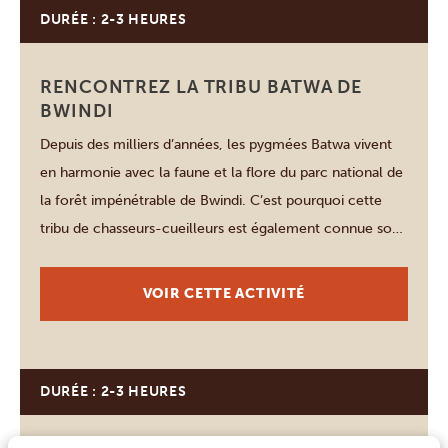
DURÉE : 2-3 HEURES
Forêt impénétrable de Bwindi
RENCONTREZ LA TRIBU BATWA DE
BWINDI
Depuis des milliers d’années, les pygmées Batwa vivent
en harmonie avec la faune et la flore du parc national de
la forêt impénétrable de Bwindi. C’est pourquoi cette
tribu de chasseurs-cueilleurs est également connue sous
le nom de « gardiens de la forêt ». Au cours de cette
rencontre très spéciale, vous pourrez en apprendre
VOIR CETTE ACTIVITÉ
davantage sur […]
DURÉE : 2-3 HEURES
Forêt impénétrable de Bwindi