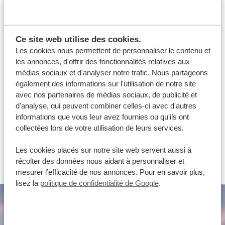
TREKKING AVEC LES GORILLES DES
MONTAGNES À RUSHAGA (SECTEUR
SUD)
Ce site web utilise des cookies.
Le secteur de Rushaga, dans la partie sud du parc
Les cookies nous permettent de personnaliser le contenu et
national de la forêt impénétrable de Bwindi abrite huit
les annonces, d'offrir des fonctionnalités relatives aux
médias sociaux et d'analyser notre trafic. Nous partageons
familles de gorilles des montagnes, dont certaines ne
également des informations sur l'utilisation de notre site
sont pas encore habituées à la présence humaine.
avec nos partenaires de médias sociaux, de publicité et
Pendant un trekking avec les gorilles, vous randonnez
d'analyse, qui peuvent combiner celles-ci avec d'autres
informations que vous leur avez fournies ou qu'ils ont
sur des sentiers relativement difficiles, passant soit une
VOIR CETTE ACTIVITÉ
collectées lors de votre utilisation de leurs services.
heure avec un groupe […]
Les cookies placés sur notre site web servent aussi à
récolter des données nous aidant à personnaliser et
mesurer l’efficacité de nos annonces. Pour en savoir plus,
lisez la
politique de confidentialité de Google
.