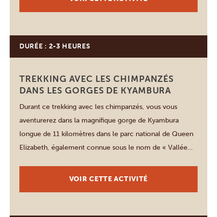
Kazinga […]
DURÉE : 2-3 HEURES
Queen Elizabeth
TREKKING AVEC LES CHIMPANZÉS
DANS LES GORGES DE KYAMBURA
Durant ce trekking avec les chimpanzés, vous vous
aventurerez dans la magnifique gorge de Kyambura
longue de 11 kilomètres dans le parc national de Queen
Elizabeth, également connue sous le nom de « Vallée
des Singes ». Accompagné d’un guide professionnel,
vous vous frayez un chemin au travers de la forêt
VOIR CETTE ACTIVITÉ
tropicale luxuriante à la recherche des […]