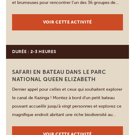
et brumeuses pour rencontrer l’un des 36 groupes de
gorilles. Le trekking dure généralement de 2 à 4 heures,
selon le secteur du parc que vous choisissez- Rushaga,
VOIR CETTE ACTIVITÉ
Ruhija, Nkuringo […]
DURÉE : 2-3 HEURES
Queen Elizabeth
SAFARI EN BATEAU DANS LE PARC
NATIONAL QUEEN ELIZABETH
Dernier appel pour celles et ceux qui souhaitent explorer
le canal de Kazinga ! Montez à bord d’un petit bateau
pouvant accueillir jusqu’à vingt personnes et explorez ce
magnifique endroit abritant une riche biodiversité au
cours de cette excursion d’une durée de 2 à 3 heures.
Situé dans le parc national Queen Elizabeth, le canal de
VOIR CETTE ACTIVITÉ