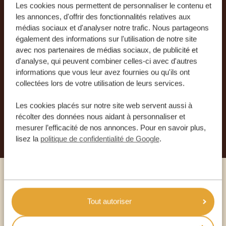
Les cookies nous permettent de personnaliser le contenu et
les annonces, d'offrir des fonctionnalités relatives aux
Laissez-nous créer votre
médias sociaux et d'analyser notre trafic. Nous partageons
également des informations sur l'utilisation de notre site
voyage sur mesure
avec nos partenaires de médias sociaux, de publicité et
d'analyse, qui peuvent combiner celles-ci avec d'autres
RECEVEZ UN DEVIS GRATUIT, SANS
informations que vous leur avez fournies ou qu'ils ont
ENGAGEMENT
collectées lors de votre utilisation de leurs services.
Les cookies placés sur notre site web servent aussi à
récolter des données nous aidant à personnaliser et
PLANIFIEZ VOTRE AVENTURE
mesurer l’efficacité de nos annonces. Pour en savoir plus,
lisez la
politique de confidentialité de Google
.
Appelez un expert
Tout autoriser
NOS SPÉCIALISTES SONT LÀ POUR VOUS