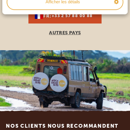
Afficher les détails
FR:
+33 2 57 88 00 88
AUTRES PAYS
Footer
NOS CLIENTS NOUS RECOMMANDENT