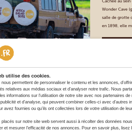
Cachée au sein 
Wonder Cave (gr
salle de grotte 
en 1898, elle m
désormais rempla
Johannesburg
CONDUITE
b utilise des cookies.
RÉSERVE 
nous permettent de personnaliser le contenu et les annonces, d'offri
RHINO AN
tés relatives aux médias sociaux et d'analyser notre trafic. Nous par
s informations sur l'utilisation de notre site avec nos partenaires d
publicité et d'analyse, qui peuvent combiner celles-ci avec d'autres i
Juste à l’extér
r avez fournies ou qu'ils ont collectées lors de votre utilisation de leu
berceau de l’Hu
Rhino & Lion. I
 placés sur notre site web servent aussi à récolter des données nous
r et mesurer l’efficacité de nos annonces. Pour en savoir plus, lisez 
du lion de Krug