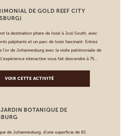
IMONIAL DE GOLD REEF CITY
SBURG)
st la destination phare de loisir à Jozi South, avec
nts palpitants et un parc de loisir fascinant. Entrez
s l’or de Johannesburg avec la visite patrimoniale de
L’expérience interactive vous fait descendre à 75
e lors d’une visite authentique d’une mine et […]
VOIR CETTE ACTIVITÉ
E JARDIN BOTANIQUE DE
SBURG
ique de Johannesburg, d’une superficie de 81