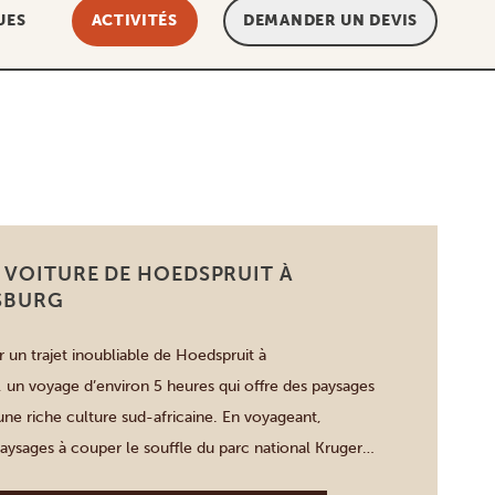
UES
ACTIVITÉS
DEMANDER UN DEVIS
 VOITURE DE HOEDSPRUIT À
SBURG
un trajet inoubliable de Hoedspruit à
un voyage d’environ 5 heures qui offre des paysages
une riche culture sud-africaine. En voyageant,
aysages à couper le souffle du parc national Kruger
es régions du Highveld. Faites des arrêts dans des