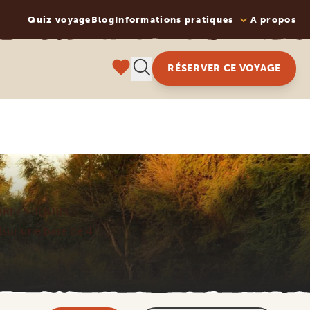
Quiz voyage
Blog
Informations pratiques
A propos
RÉSERVER CE VOYAGE
RI / 5 JOURS
 (sur une base de 4