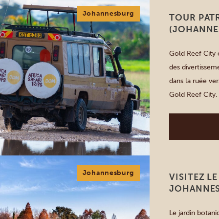
Johannesburg
TOUR PATR
(JOHANNE
Gold Reef City e
des divertisseme
dans la ruée ver
Gold Reef City. 
mètres sous terr
Johannesburg
VISITEZ L
JOHANNE
Le jardin botan