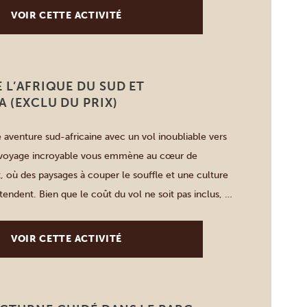
es en cours de route, comme […]
VOIR CETTE ACTIVITÉ
 L’AFRIQUE DU SUD ET
 (EXCLU DU PRIX)
 aventure sud-africaine avec un vol inoubliable vers
 voyage incroyable vous emmène au cœur de
st, où des paysages à couper le souffle et une culture
tendent. Bien que le coût du vol ne soit pas inclus, la
 votre voyage est fluide grâce à notre […]
VOIR CETTE ACTIVITÉ