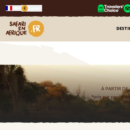
€
FR
Euro
Safari en Afrique
DESTI
À PARTIR DE 
*prix par personne