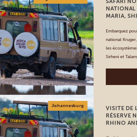
SAFARI NO
NATIONAL
MARIA, SH
Embarquez pour 
national Kruger,
les écosystèmes
Sirheni et Talam
Nos guides expe
valeur les com
Johannesburg
VISITE DE
RÉSERVE 
RHINO AN