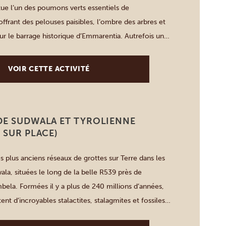
tue l’un des poumons verts essentiels de
ffrant des pelouses paisibles, l’ombre des arbres et
sur le barrage historique d’Emmarentia. Autrefois un
 jusqu’à la fin des années 600, il propose maintenant
èmes variés : roses, […]
VOIR CETTE ACTIVITÉ
DE SUDWALA ET TYROLIENNE
 SUR PLACE)
s plus anciens réseaux de grottes sur Terre dans les
ala, situées le long de la belle R539 près de
ela. Formées il y a plus de 240 millions d’années,
tent d’incroyables stalactites, stalagmites et fossiles.
cela lors d’une visite guidée de 45 minutes qui vous