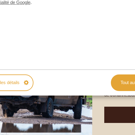
ialité de Google
.
et plus de vingt
incluent le […]
Johannesburg
GOLD REE
(JOHANNE
Gold Reef City
son genre en Af
les détails
Tout au
l’une des destin
de Johannesburg
parfaite, offran
[…]