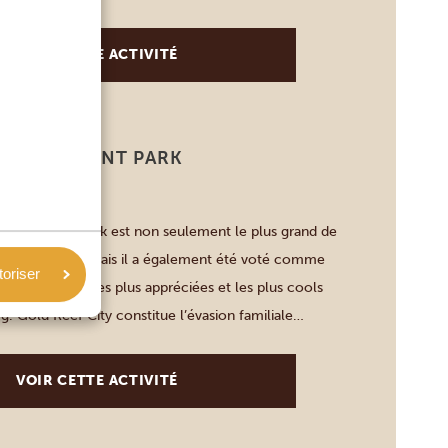
 espèces d’antilope. Les observations d’animaux rares
VOIR CETTE ACTIVITÉ
F AMUSEMENT PARK
SBURG)
 Amusement Park est non seulement le plus grand de
rique du Sud, mais il a également été voté comme
toriser
ations de loisir les plus appréciées et les plus cools
. Gold Reef City constitue l’évasion familiale
t un amusement illimité et des souvenirs inoubliables !
VOIR CETTE ACTIVITÉ