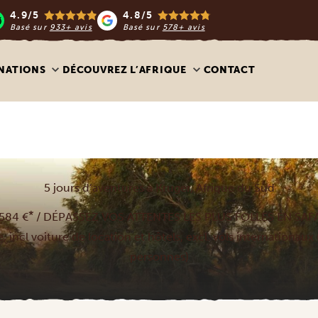
4.9/5
4.8/5
Basé sur
933+ avis
Basé sur
578+ avis
NATIONS
DÉCOUVREZ L’AFRIQUE
CONTACT
5 jours d’aventures à Kruger, Afrique du Sud
*
584 €
/ DÉPASSEZ VOS ATTENTES LES PLUS FOLLES EN SAFA
, incl voiture de location et hôtels, excl. vols internationaux
personnes)