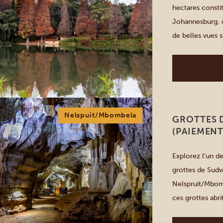
hectares consti
Johannesburg, o
de belles vues 
terrain de sport
des jardins à th
Nelspuit/Mbombela
GROTTES 
(PAIEMENT
Explorez l’un de
grottes de Sudw
Nelspruit/Mbomb
ces grottes abri
Découvrez tout 