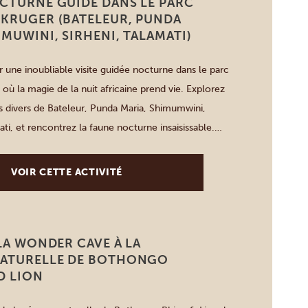
CTURNE GUIDÉ DANS LE PARC
 KRUGER (BATELEUR, PUNDA
IMUWINI, SIRHENI, TALAMATI)
une inoubliable visite guidée nocturne dans le parc
 où la magie de la nuit africaine prend vie. Explorez
 divers de Bateleur, Punda Maria, Shimumwini,
ati, et rencontrez la faune nocturne insaisissable.
rts éclaireront les secrets du bush, mettant en
portements uniques des animaux […]
VOIR CETTE ACTIVITÉ
 LA WONDER CAVE À LA
NATURELLE DE BOTHONGO
D LION