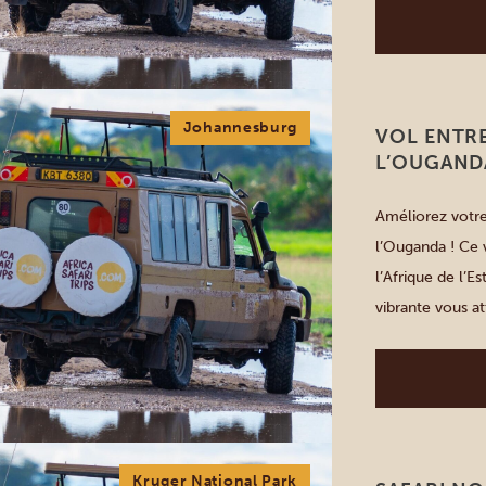
villes charmant
Johannesburg
VOL ENTRE
L’OUGANDA
Améliorez votre
l’Ouganda ! Ce
l’Afrique de l’E
vibrante vous at
planification de
Kruger National Park