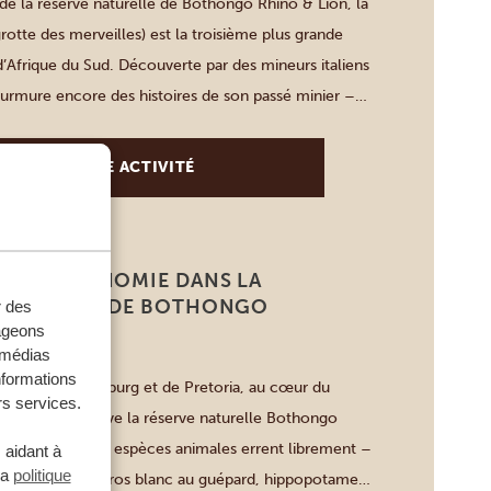
de la réserve naturelle de Bothongo Rhino & Lion, la
otte des merveilles) est la troisième plus grande
d’Afrique du Sud. Découverte par des mineurs italiens
urmure encore des histoires de son passé minier –
cé par l’art de la nature. À l’intérieur, […]
VOIR CETTE ACTIVITÉ
 EN AUTONOMIE DANS LA
NATURELLE DE BOTHONGO
r des
D LION
tageons
e médias
nformations
ieur de Johannesburg et de Pretoria, au cœur du
rs services.
manité, se trouve la réserve naturelle Bothongo
ci, plus de trente espèces animales errent librement –
 aidant à
la
politique
er et du rhinocéros blanc au guépard, hippopotame