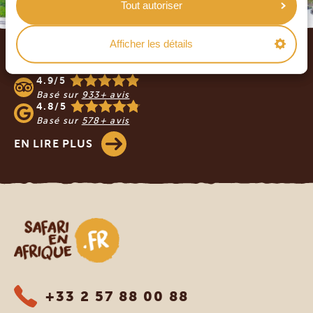
Tout autoriser
Footer
Afficher les détails
NOS CLIENTS NOUS RECOMMANDENT
4.9/5
Basé sur
933+ avis
4.8/5
Basé sur
578+ avis
EN LIRE PLUS
Safari en Afrique
+33 2 57 88 00 88