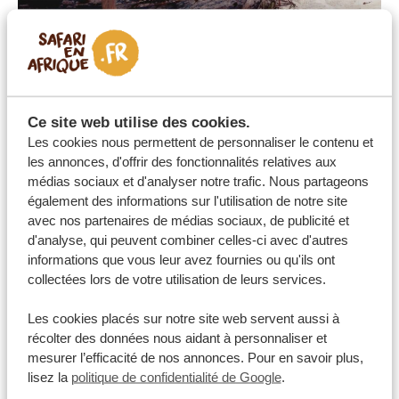
Plonger dans les langues officielles :
le swahili et l’anglais…
Le Kenya est un pays multilingue, le swahili et l’anglais
étant les deux langues officielles. Presque tous les
Ce site web utilise des cookies.
Les cookies nous permettent de personnaliser le contenu et
Kényans parlent les deux langues, souvent mélangées
les annonces, d'offrir des fonctionnalités relatives aux
entre elles (anglais avec swahili ou vice-versa) et avec
médias sociaux et d'analyser notre trafic. Nous partageons
des langues tribales.
également des informations sur l'utilisation de notre site
S’immerger dans la culture kenyane
avec nos partenaires de médias sociaux, de publicité et
d'analyse, qui peuvent combiner celles-ci avec d'autres
Les Kényans sont très accueillants et reconnus pour
informations que vous leur avez fournies ou qu'ils ont
leur hospitalité. En général, les locaux entament
collectées lors de votre utilisation de leurs services.
facilement des conversations avec les voyageurs. Le
Les cookies placés sur notre site web servent aussi à
partage de la nourriture est une coutume culturelle
récolter des données nous aidant à personnaliser et
importante. On vous invitera peut-être à dîner ou à
mesurer l’efficacité de nos annonces. Pour en savoir plus,
partager un repas. Les vendeurs de rue ne
lisez la
politique de confidentialité de Google
.