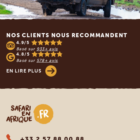
Footer
NOS CLIENTS NOUS RECOMMANDENT
4.9/5
Basé sur
933+ avis
4.8/5
Basé sur
578+ avis
EN LIRE PLUS
Safari en Afrique
+33 2 57 88 00 88