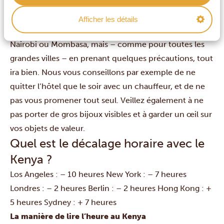
organisés avec des guides privés comme cela sera le
cas avec notre agence. Il y a, bien sûr, des endroits
Afficher les détails
spécifiques à éviter dans les grandes villes comme
Nairobi ou Mombasa, mais – comme pour toutes les
grandes villes – en prenant quelques précautions, tout
ira bien. Nous vous conseillons par exemple de ne
quitter l’hôtel que le soir avec un chauffeur, et de ne
pas vous promener tout seul. Veillez également à ne
pas porter de gros bijoux visibles et à garder un œil sur
vos objets de valeur.
Quel est le décalage horaire avec le
Kenya ?
Los Angeles : – 10 heures
New York : – 7 heures
Londres : – 2 heures
Berlin : – 2 heures
Hong Kong : +
5 heures
Sydney : + 7 heures
La manière de lire l’heure au Kenya