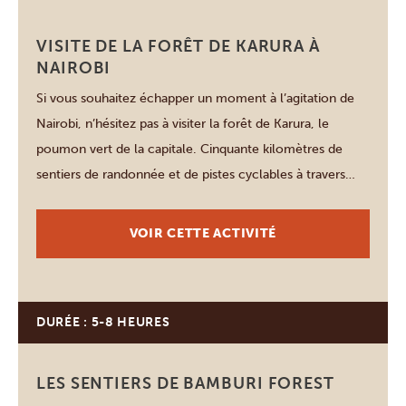
Nairobi
VISITE DE LA FORÊT DE KARURA À
NAIROBI
Si vous souhaitez échapper un moment à l’agitation de
Nairobi, n’hésitez pas à visiter la forêt de Karura, le
poumon vert de la capitale. Cinquante kilomètres de
sentiers de randonnée et de pistes cyclables à travers
une forêt dense, les rives de trois rivières, des forêts
d’eucalyptus et de bambous ainsi que de vastes prairies
VOIR CETTE ACTIVITÉ
[…]
DURÉE : 5-8 HEURES
Mombasa
LES SENTIERS DE BAMBURI FOREST