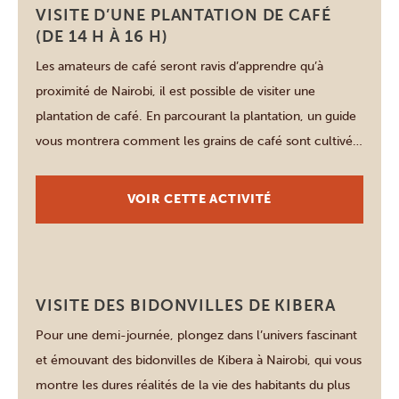
Nairobi
VISITE D’UNE PLANTATION DE CAFÉ
(DE 14 H À 16 H)
Les amateurs de café seront ravis d’apprendre qu’à
proximité de Nairobi, il est possible de visiter une
plantation de café. En parcourant la plantation, un guide
vous montrera comment les grains de café sont cultivés,
récoltés, séchés, puis torréfiés. Cette visite se termine
dans les magnifiques jardins de la plantation, où vous
VOIR CETTE ACTIVITÉ
pourrez déguster sans […]
Nairobi
VISITE DES BIDONVILLES DE KIBERA
Pour une demi-journée, plongez dans l’univers fascinant
et émouvant des bidonvilles de Kibera à Nairobi, qui vous
montre les dures réalités de la vie des habitants du plus