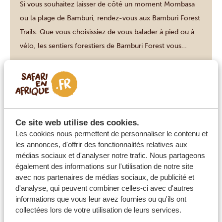
Si vous souhaitez laisser de côté un moment Mombasa
ou la plage de Bamburi, rendez-vous aux Bamburi Forest
Trails. Que vous choisissiez de vous balader à pied ou à
vélo, les sentiers forestiers de Bamburi Forest vous
permettront de découvrir une jungle luxuriante et
tranquille, abritant de nombreuses espèces de palmiers
VOIR CETTE ACTIVITÉ
originaires des quatre coins […]
Ce site web utilise des cookies.
DURÉE : 2-3 HEURES
Mombasa
Les cookies nous permettent de personnaliser le contenu et
les annonces, d'offrir des fonctionnalités relatives aux
médias sociaux et d'analyser notre trafic. Nous partageons
SANCTUAIRE DE NGUUNI –
également des informations sur l'utilisation de notre site
PROMENADE GUIDÉE, OBSERVATION
avec nos partenaires de médias sociaux, de publicité et
DE GIRAFES ET APÉRITIF AUTOUR DU
d'analyse, qui peuvent combiner celles-ci avec d'autres
FEU DE CAMP
informations que vous leur avez fournies ou qu'ils ont
collectées lors de votre utilisation de leurs services.
Envie d’un autre type d’apéritif au coucher du soleil