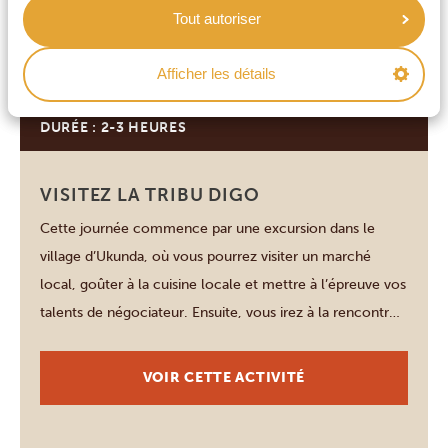
Tout autoriser
de Meryl Streep et de Robert Redford, cette merveille
VOIR CETTE ACTIVITÉ
naturelle a été la vedette […]
Afficher les détails
DURÉE : 2-3 HEURES
Diani Beach
VISITEZ LA TRIBU DIGO
Cette journée commence par une excursion dans le
village d’Ukunda, où vous pourrez visiter un marché
local, goûter à la cuisine locale et mettre à l’épreuve vos
talents de négociateur. Ensuite, vous irez à la rencontre
de la tribu Digo, le peuple indigène de Diani, qui vit
aujourd’hui dans des villages comptant chacun une
VOIR CETTE ACTIVITÉ
quarantaine […]