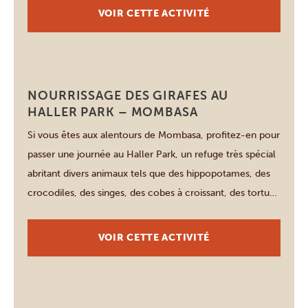
vous sera servi, accompagné du fameux cocktail
VOIR CETTE ACTIVITÉ
« Dawa » sous […]
Mombasa
NOURRISSAGE DES GIRAFES AU
HALLER PARK – MOMBASA
Si vous êtes aux alentours de Mombasa, profitez-en pour
passer une journée au Haller Park, un refuge très spécial
abritant divers animaux tels que des hippopotames, des
crocodiles, des singes, des cobes à croissant, des tortues
et des lézards. Ce parc n’était dans les années 1970 qu’un
terrain vague avant que le Dr Haller ne […]
VOIR CETTE ACTIVITÉ