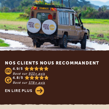
Footer
NOS CLIENTS NOUS RECOMMANDENT
4.9/5
Basé sur
933+ avis
4.8/5
Basé sur
578+ avis
EN LIRE PLUS