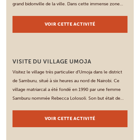
grand bidonville de la ville. Dans cette immense zone
remplie de maisons en boue et en plastique, vous vous
rendez compte que les habitants de Kibera sont […]
VOIR CETTE ACTIVITÉ
Samburu
VISITE DU VILLAGE UMOJA
Visitez le village très particulier d’Umoja dans le district
de Samburu, situé à six heures au nord de Nairobi. Ce
village matriarcal a été fondé en 1990 par une femme
Samburu nommée Rebecca Lolosoli. Son but était de
créer un sanctuaire exclusivement féminin pour
accueillir les victimes de violences et les jeunes filles
VOIR CETTE ACTIVITÉ
fuyant les […]