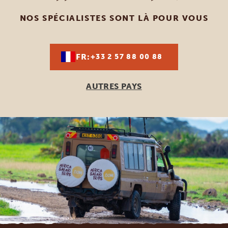
NOS SPÉCIALISTES SONT LÀ POUR VOUS
FR:
+33 2 57 88 00 88
AUTRES PAYS
Footer