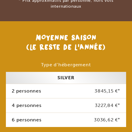
* Prix approximatifs par personne, hors vols
internationaux
MOYENNE SAISON
(LE RESTE DE L’ANNÉE)
Type d’hébergement
SILVER
2 personnes
3845,15 €
*
4 personnes
3227,84 €
*
6 personnes
3036,62 €
*