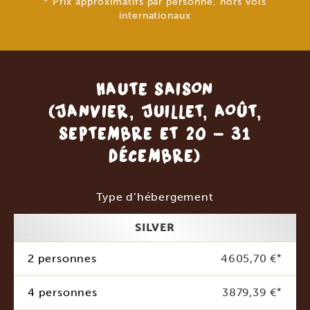
* Prix approximatifs par personne, hors vols
internationaux
HAUTE SAISON
(JANVIER, JUILLET, AOÛT,
SEPTEMBRE ET 20 - 31
DÉCEMBRE)
Type d’hébergement
SILVER
2 personnes
4605,70 €
*
4 personnes
3879,39 €
*