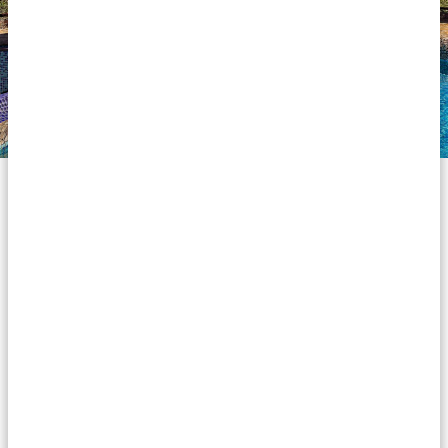
Hébergements Silver
Nos hébergements de la catégorie Silver sont
confortables et ont un prix abordable : une option
intéressante pour un voyage agréable en Tanzanie.
Rien de glamour ou luxueux, mais un hébergement
correct et plaisant pour y passer une nuit. Vous logez
dans des hébergements bien entretenus avec des
chambres propres, des lits confortables, des salles de
bain privées avec des douches chaudes et de belles
salles à manger. Les seules petites choses à prendre en