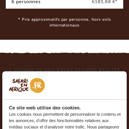
6 personnes
6183,88 €
*
* Prix approximatifs par personne, hors vols
internationaux
LE VOYAGE DE VOS RÊVES DEVIENT RÉALITÉ
AVEC SAFARI EN AFRIQUE.
Ce voyage vous intéresse ? Tous les voyages que
nous organisons sont privés et composés sur
mesure, afin de vous faire passer un séjour
Ce site web utilise des cookies.
Les cookies nous permettent de personnaliser le contenu et
unique et inoubliable. Nos experts vous aideront
les annonces, d'offrir des fonctionnalités relatives aux
à organiser le plus beau voyage de votre vie.
médias sociaux et d'analyser notre trafic. Nous partageons