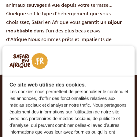
animaux sauvages à vue depuis votre terrasse…
Quelque soit le type d’hébergement que vous
choisissez, Safari en Afrique vous garantit
un séjour
inoubliable
dans l’un des plus beaux pays
d’Afrique.Nous sommes prêts et impatients de
personnaliser votre séjour pour l’adapter à vos besoins
et souhaits, en travaillant avec vous à peaufiner
l’itinéraire de vos rêves.
Ce site web utilise des cookies.
Les cookies nous permettent de personnaliser le contenu et
LE VOYAGE DE VOS RÊVES DEVIENT RÉALITÉ
les annonces, d'offrir des fonctionnalités relatives aux
AVEC SAFARI EN AFRIQUE.
médias sociaux et d'analyser notre trafic. Nous partageons
également des informations sur l'utilisation de notre site
Ce voyage vous intéresse ? Tous les voyages que
avec nos partenaires de médias sociaux, de publicité et
nous organisons sont privés et composés sur
d'analyse, qui peuvent combiner celles-ci avec d'autres
mesure, afin de vous faire passer un séjour
informations que vous leur avez fournies ou qu'ils ont