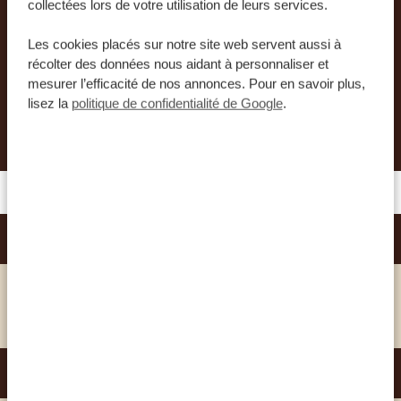
collectées lors de votre utilisation de leurs services.
unique et inoubliable. Nos experts vous aideront
à organiser le plus beau voyage de votre vie.
Les cookies placés sur notre site web servent aussi à
récolter des données nous aidant à personnaliser et
mesurer l’efficacité de nos annonces. Pour en savoir plus,
lisez la
politique de confidentialité de Google
.
DEMANDER UN DEVIS POUR CE VOYAGE
ARGYLE GRAND HOTEL
SILVER
VOIR CET HÔTEL
TAMARIND TREE HOTEL
GOLD