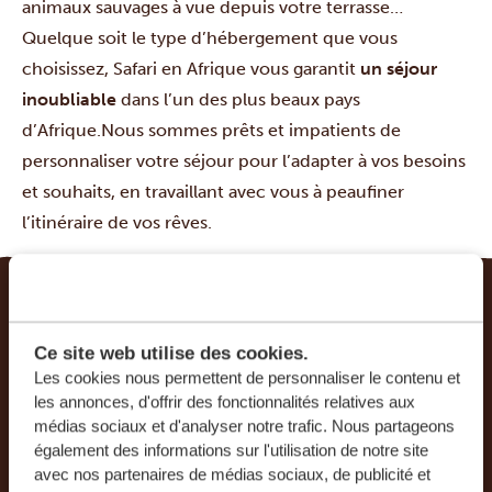
animaux sauvages à vue depuis votre terrasse…
Quelque soit le type d’hébergement que vous
choisissez, Safari en Afrique vous garantit
un séjour
inoubliable
dans l’un des plus beaux pays
d’Afrique.Nous sommes prêts et impatients de
personnaliser votre séjour pour l’adapter à vos besoins
et souhaits, en travaillant avec vous à peaufiner
l’itinéraire de vos rêves.
LE VOYAGE DE VOS RÊVES DEVIENT RÉALITÉ
Ce site web utilise des cookies.
AVEC SAFARI EN AFRIQUE.
Les cookies nous permettent de personnaliser le contenu et
les annonces, d'offrir des fonctionnalités relatives aux
Ce voyage vous intéresse ? Tous les voyages que
médias sociaux et d'analyser notre trafic. Nous partageons
nous organisons sont privés et composés sur
également des informations sur l'utilisation de notre site
mesure, afin de vous faire passer un séjour
avec nos partenaires de médias sociaux, de publicité et