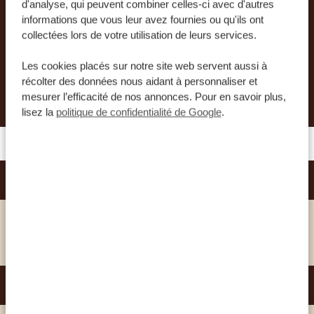
unique et inoubliable. Nos experts vous aideront
d'analyse, qui peuvent combiner celles-ci avec d'autres
informations que vous leur avez fournies ou qu'ils ont
à organiser le plus beau voyage de votre vie.
collectées lors de votre utilisation de leurs services.
Les cookies placés sur notre site web servent aussi à
DEMANDER UN DEVIS POUR CE VOYAGE
récolter des données nous aidant à personnaliser et
mesurer l’efficacité de nos annonces. Pour en savoir plus,
lisez la
politique de confidentialité de Google
.
ARGYLE GRAND HOTEL
SILVER
VOIR CET HÔTEL
TAMARIND TREE HOTEL
GOLD