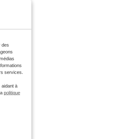
r des
tageons
e médias
nformations
rs services.
 aidant à
la
politique