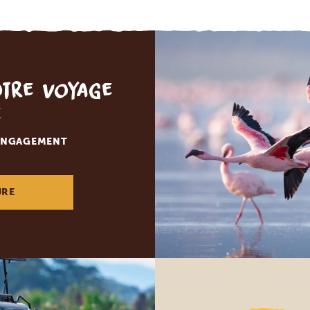
otre voyage
e
 ENGAGEMENT
URE