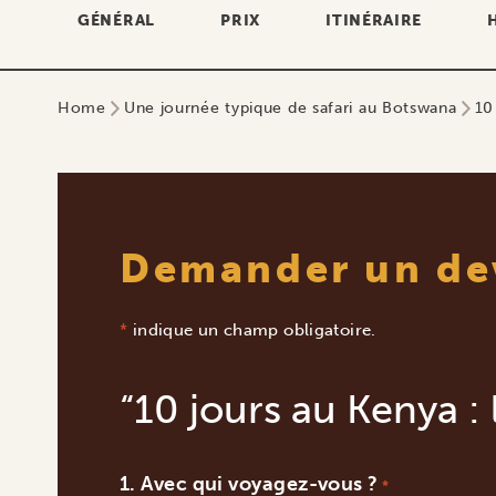
GÉNÉRAL
PRIX
ITINÉRAIRE
Home
Une journée typique de safari au Botswana
10
Demander un de
*
indique un champ obligatoire.
“10 jours au Kenya : 
Avec qui voyagez-vous ?
*