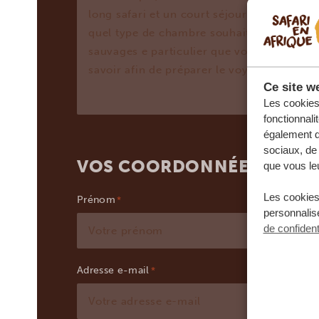
Ce site we
Les cookies 
fonctionnali
également de
sociaux, de 
VOS COORDONNÉES
que vous leu
Les cookies
Prénom
personnalise
de confident
Adresse e-mail
*