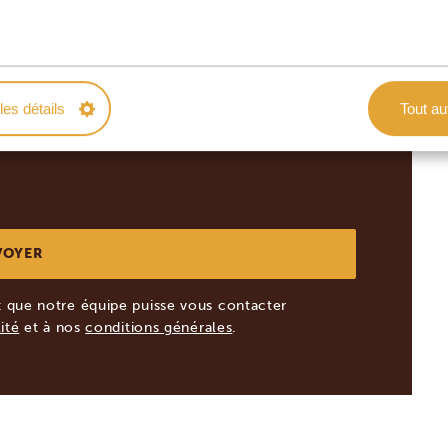
Pays
*
France
les détails
Tout au
vec des informations, astuces et idées pour
que notre équipe puisse vous contacter
ité
et à nos
conditions générales
.