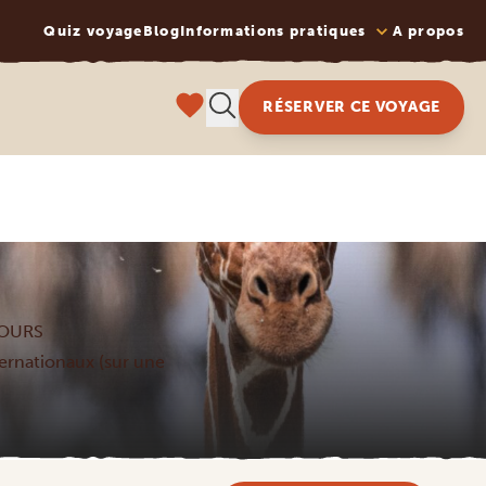
Quiz voyage
Blog
Informations pratiques
A propos
RÉSERVER CE VOYAGE
JOURS
nternationaux (sur une