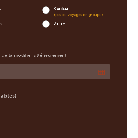
Seul(e)
e
(pas de voyages en groupe)
is
Autre
té de la modifier ultérieurement.
ables)