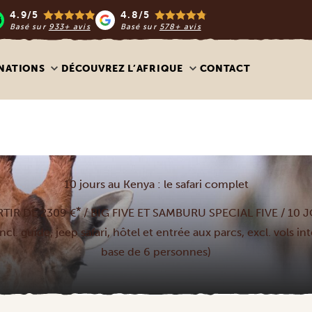
4.9/5
4.8/5
Basé sur
933+ avis
Basé sur
578+ avis
NATIONS
DÉCOUVREZ L’AFRIQUE
CONTACT
10 jours au Kenya : le safari complet
*
RTIR DE 2309 €
/ BIG FIVE ET SAMBURU SPECIAL FIVE / 10 
ncl. guide, jeep safari, hôtel et entrée aux parcs, excl. vols i
base de 6 personnes)