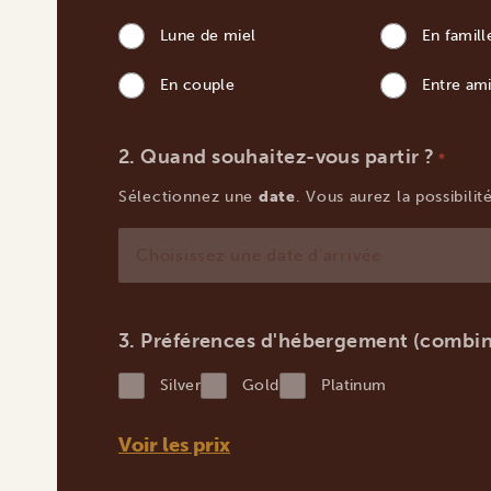
Lune de miel
En famill
En couple
Entre am
Quand souhaitez-vous partir ?
*
Sélectionnez une
date
. Vous aurez la possibili
JJ
slash
MM
Préférences d'hébergement (combin
slash
Silver
Gold
Platinum
AAAA
Voir les prix