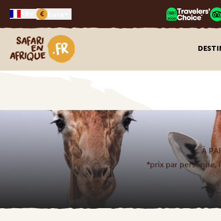
€
FR
Euro
Safari en Afrique
DESTI
À PA
*prix par personne, i