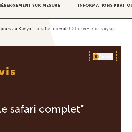
HÉBERGEMENT SUR MESURE
INFORMATIONS PRATIQ
 jours au Kenya : le safari complet
Réserver ce voyage
€
Euro
vis
le safari complet”