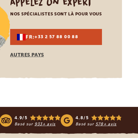
Appelez un expert
NOS SPÉCIALISTES SONT LÀ POUR VOUS
FR:
+33 2 57 88 00 88
AUTRES PAYS
4.9/5
4.8/5
Basé sur
933+ avis
Basé sur
578+ avis