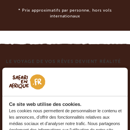
* Prix approximatifs par personne, hors vols
internationaux
LE VOYAGE DE VOS RÊVES DEVIENT RÉALITÉ
AVEC SAFARI EN AFRIQUE.
Ce voyage vous intéresse ? Tous les voyages que
nous organisons sont privés et composés sur
mesure, afin de vous faire passer un séjour
Ce site web utilise des cookies.
unique et inoubliable. Nos experts vous aideront
Les cookies nous permettent de personnaliser le contenu et
à organiser le plus beau voyage de votre vie.
les annonces, d'offrir des fonctionnalités relatives aux
médias sociaux et d'analyser notre trafic. Nous partageons