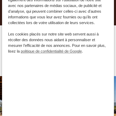
également des informations sur l'utilisation de notre site
avec nos partenaires de médias sociaux, de publicité et
DEMANDER UN DEVIS POUR CE VOYAGE
d'analyse, qui peuvent combiner celles-ci avec d'autres
informations que vous leur avez fournies ou qu'ils ont
collectées lors de votre utilisation de leurs services.
Les cookies placés sur notre site web servent aussi à
récolter des données nous aidant à personnaliser et
Quel hébergement vous
mesurer l’efficacité de nos annonces. Pour en savoir plus,
lisez la
politique de confidentialité de Google
.
conviendrait le mieux ?