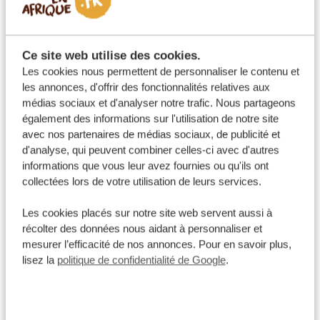
inconvénients
Un trek à la découverte des gorilles en basse saison se
Ce site web utilise des cookies.
déroule exactement comme en haute saison, à
Les cookies nous permettent de personnaliser le contenu et
quelques averses près, qui sont généralement fortes
les annonces, d'offrir des fonctionnalités relatives aux
médias sociaux et d'analyser notre trafic. Nous partageons
mais de courte durée. Avec un équipement adapté, les
également des informations sur l'utilisation de notre site
sentiers boueux et les averses passagères ne vous
avec nos partenaires de médias sociaux, de publicité et
empêcheront pas de profiter pleinement de votre trek.
d'analyse, qui peuvent combiner celles-ci avec d'autres
informations que vous leur avez fournies ou qu'ils ont
collectées lors de votre utilisation de leurs services.
Les cookies placés sur notre site web servent aussi à
récolter des données nous aidant à personnaliser et
mesurer l’efficacité de nos annonces. Pour en savoir plus,
lisez la
politique de confidentialité de Google
.