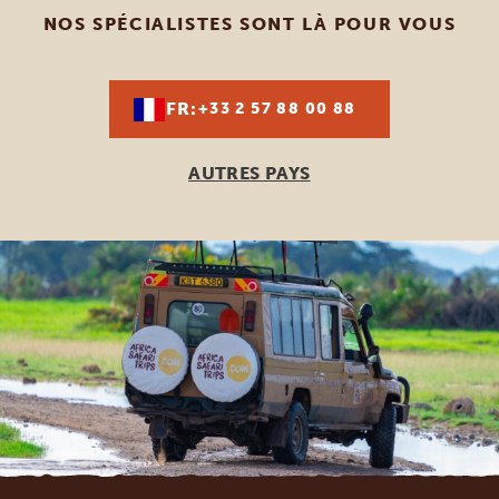
NOS SPÉCIALISTES SONT LÀ POUR VOUS
FR:
+33 2 57 88 00 88
AUTRES PAYS
Footer