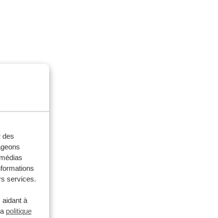
r des
tageons
e médias
nformations
rs services.
 aidant à
la
politique