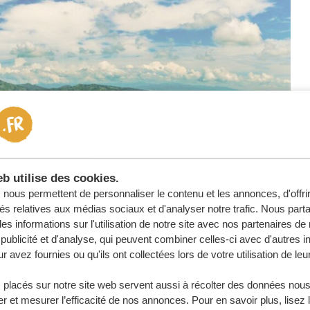
b utilise des cookies.
nous permettent de personnaliser le contenu et les annonces, d'offri
tés relatives aux médias sociaux et d'analyser notre trafic. Nous par
s informations sur l'utilisation de notre site avec nos partenaires d
juste titre ! Ces créatures majestueuses font partie
publicité et d'analyse, qui peuvent combiner celles-ci avec d'autres i
r avez fournies ou qu'ils ont collectées lors de votre utilisation de leu
leur habitat naturel. Où ?
Le parc national impénétrable
 placés sur notre site web servent aussi à récolter des données nous
ondiale de gorilles de montagne. Cela fait de ce parc
r et mesurer l’efficacité de nos annonces. Pour en savoir plus, lisez 