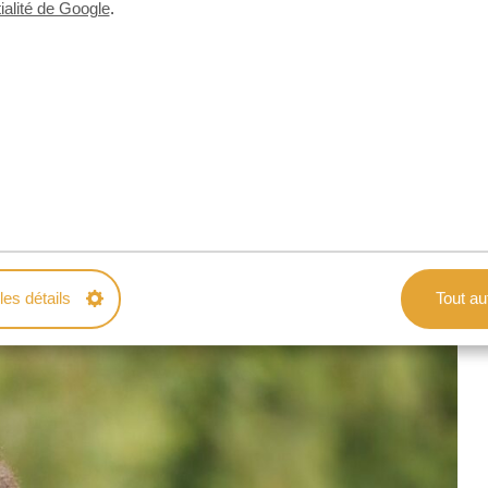
orilles en Ouganda.
ialité de Google
.
us dans les forêts denses, où vous aurez la chance
nce magique qui vous laissera des souvenirs
le !
les détails
Tout au