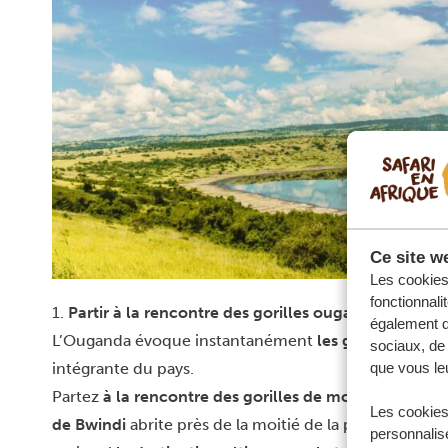
Ce site we
Les cookies 
fonctionnali
1.
Partir à la rencontre des gorilles ougandais
également de
L’Ouganda évoque instantanément
les gorilles
, et à 
sociaux, de 
intégrante du pays.
que vous leu
Partez
à la rencontre des gorilles de montagne
dans 
Les cookies
de Bwindi
abrite près de la moitié de la population m
personnalise