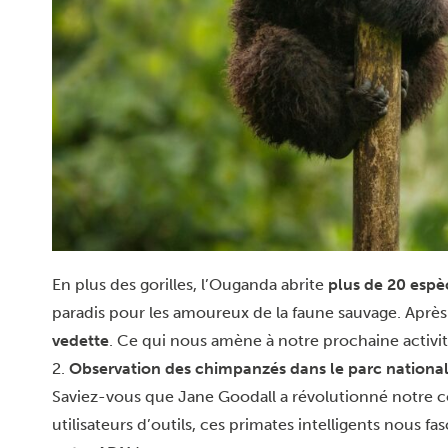
En plus des gorilles, l’Ouganda abrite
plus de 20 espè
paradis pour les amoureux de la faune sauvage. Après 
vedette
. Ce qui nous amène à notre prochaine activ
2.
Observation des chimpanzés dans le parc national
Saviez-vous que Jane Goodall a révolutionné notre 
utilisateurs d’outils, ces primates intelligents nous fas