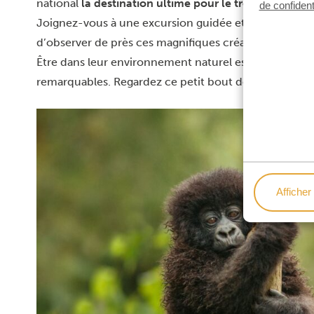
national
la destination ultime pour le trekking aux g
de confident
Joignez-vous à une excursion guidée et aventurez-vo
d’observer de près ces magnifiques créatures.
Être dans leur environnement naturel est une expérie
remarquables. Regardez ce petit bout de chou adorab
Afficher 