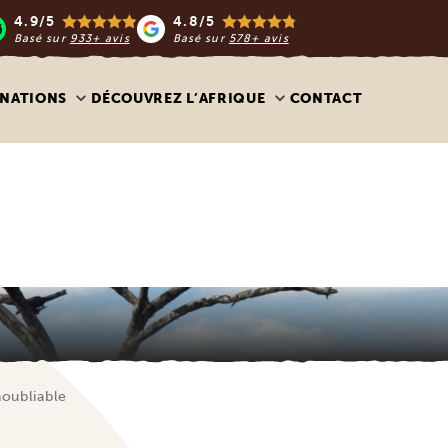
4.9/5
4.8/5
Basé sur
933+ avis
Basé sur
578+ avis
INATIONS
DÉCOUVREZ L’AFRIQUE
CONTACT
noubliable