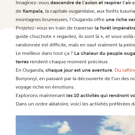
Imaginez-vous
descendre de l’avion et respirer l’ai
de
Kampala
, la capitale ougandaise, aux forêts luxuri
montagnes brumeuses, l’Ouganda offre
une riche var
Projetez-vous en train de traverser
la forêt impénétr
guide chuchote « regardez, ils sont là », et vous voil
randonnée est difficile, mais en vaut vraiment la pein
Le meilleur dans tout ça ?
La chaleur du peuple oug
terres
rendent chaque moment précieux.
En Ouganda,
chaque jour est une aventure
.
Du rafting
Bunyonyi, en passant par la découverte de l’un des
voyage riche en émotions.
Explorons maintenant
les 10 activités qui rendront
Dans un ordre aléatoire, voici les activités préférées