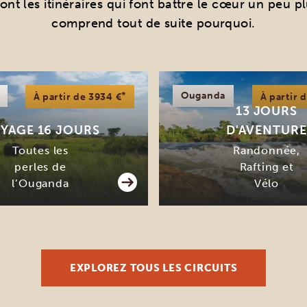
nt les itinéraires qui font battre le cœur un peu pl
comprend tout de suite pourquoi.
*
Ouganda
À partir de 3934 €
À partir 
13 JOURS
YAGE 16 JOURS
D'AVENTURE
Toutes les
Randonnée,
perles de
Rafting et
l’Ouganda
Vélo
EXPLOREZ TOUS LES CIRCUITS