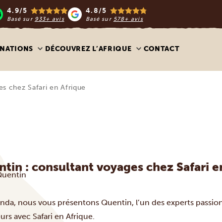
4.9/5
4.8/5
Basé sur
933+ avis
Basé sur
578+ avis
INATIONS
DÉCOUVREZ L’AFRIQUE
CONTACT
s chez Safari en Afrique
in : consultant voyages chez Safari e
Quentin
nda, nous vous présentons Quentin, l’un des experts passio
s avec Safari en Afrique.