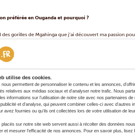
tion préférée en Ouganda et pourquoi ?
l des gorilles de Mgahinga que j’ai découvert ma passion pour
ans de la région, le mont Sabyinyo à 3669 mètres et le mont
ine à 3474 mètres, m’attend encore, et j’aimerais aussi refai
lement à ses sentiers, il abrite aussi l’un des animaux les p
 montagne, une espèce aujourd’hui menacée.
b utilise des cookies.
nous permettent de personnaliser le contenu et les annonces, d'offri
tés relatives aux médias sociaux et d'analyser notre trafic. Nous par
s informations sur l'utilisation de notre site avec nos partenaires d
publicité et d'analyse, qui peuvent combiner celles-ci avec d'autres i
r avez fournies ou qu'ils ont collectées lors de votre utilisation de leu
 placés sur notre site web servent aussi à récolter des données nous
r et mesurer l’efficacité de nos annonces. Pour en savoir plus, lisez 