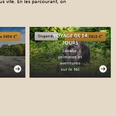
us vite. En les parcourant, on
VOYAGE DE 14
*
Ouganda
*
de 3656 €
À partir de 3815 €
JOURS
Savane,
primates et
aventures
sur le Nil