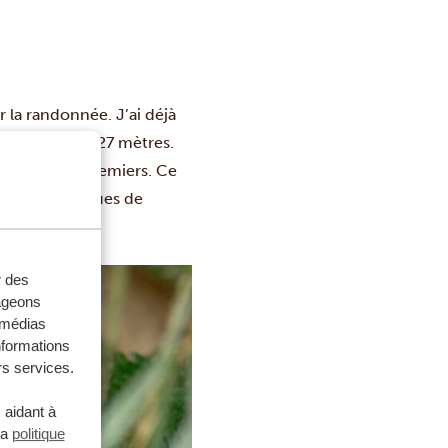
 la randonnée. J’ai déjà
 Muhabura à 4127 mètres.
re les deux premiers. Ce
lus emblématiques de
r des
tageons
e médias
nformations
rs services.
 aidant à
la
politique