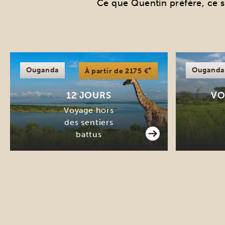
Ce que Quentin préfère, ce so
Ouganda
*
Ouganda
À partir de 2175 €
12 JOURS
VO
Voyage hors
des sentiers
battus