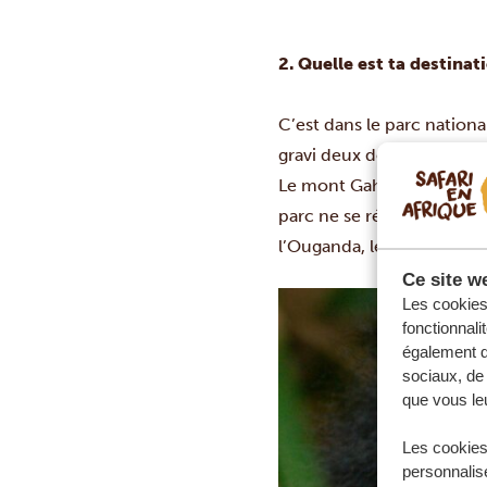
2. Quelle est ta destina
C’est dans le parc nationa
gravi deux des trois volc
Le mont Gahinga, qui culm
parc ne se résume pas seu
l’Ouganda, le gorille de
Ce site we
Les cookies 
fonctionnali
également de
sociaux, de 
que vous leu
Les cookies
personnalise