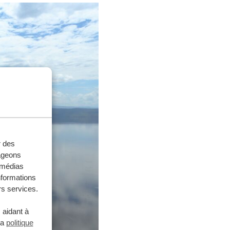
r des
tageons
e médias
nformations
rs services.
 aidant à
la
politique