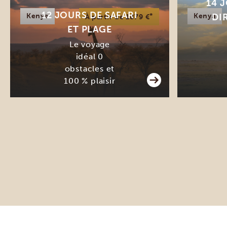
14 
12 JOURS DE SAFARI
Kenya
*
Kenya
DI
À partir de 1879 €
ET PLAGE
Le voyage
idéal 0
obstacles et
100 % plaisir