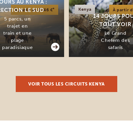
JOURS AU KENYA :
*
Kenya
RECTION LE SUD
À partir de 2746 €
À partir 
14 JOURS PO
5 parcs, un
TOUT VOIR
trajet en
train et une
Le Grand
plage
Chelem des
paradisiaque
safaris
VOIR TOUS LES CIRCUITS KENYA