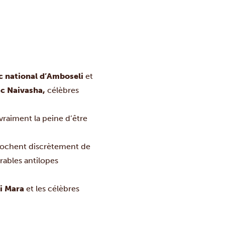
rc national d’Amboseli
et
ac Naivasha,
célèbres
 vraiment la peine d’être
approchent discrètement de
rables antilopes
i Mara
et les célèbres