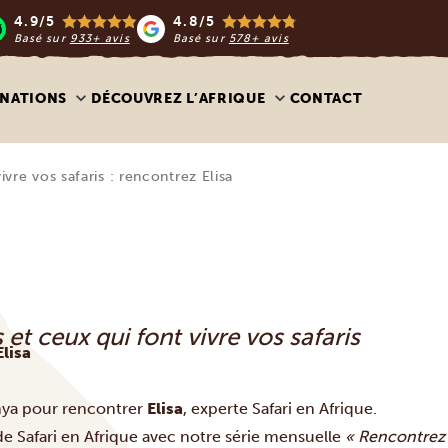
4.9/5
4.8/5
Basé sur
933+ avis
Basé sur
578+ avis
INATIONS
DÉCOUVREZ L’AFRIQUE
CONTACT
vre vos safaris : rencontrez Elisa
et ceux qui font vivre vos safaris
Elisa
enya pour rencontrer
Elisa
, experte Safari en Afrique.
de Safari en Afrique avec notre série mensuelle
« Rencontrez 