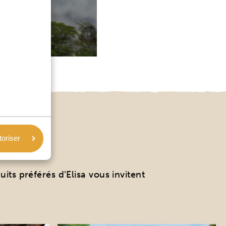
ISA
toriser
its préférés d’Elisa vous invitent