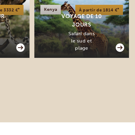
*
Kenya
*
de 3332 €
À partir de 1814 €
UR
VOYAGE DE 10
JOURS
Safari dans
le sud et
plage