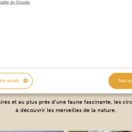
ialité de Google
.
S TOURS FAVORIS D'EL
les détails
Tout au
s et au plus près d’une faune fascinante, les circu
à découvrir les merveilles de la nature.