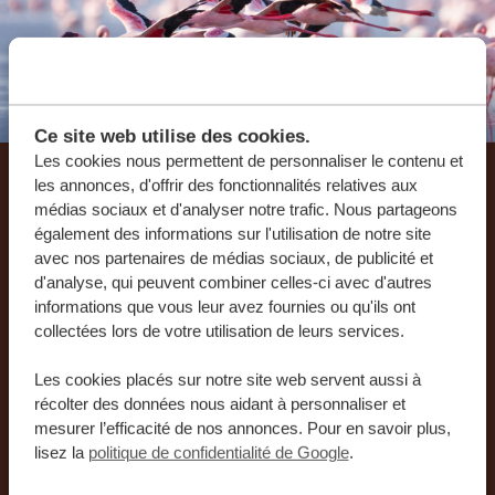
Ce site web utilise des cookies.
Les cookies nous permettent de personnaliser le contenu et
les annonces, d'offrir des fonctionnalités relatives aux
Laissez-nous créer votre
médias sociaux et d'analyser notre trafic. Nous partageons
également des informations sur l'utilisation de notre site
voyage sur mesure
avec nos partenaires de médias sociaux, de publicité et
d'analyse, qui peuvent combiner celles-ci avec d'autres
informations que vous leur avez fournies ou qu'ils ont
RECEVEZ UN DEVIS GRATUIT, SANS
collectées lors de votre utilisation de leurs services.
ENGAGEMENT
Les cookies placés sur notre site web servent aussi à
récolter des données nous aidant à personnaliser et
PLANIFIEZ VOTRE AVENTURE
mesurer l’efficacité de nos annonces. Pour en savoir plus,
lisez la
politique de confidentialité de Google
.