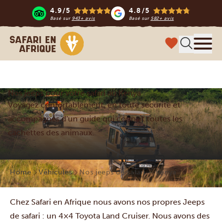
4.9/5
4.8/5
Basé sur
943+ avis
Basé sur
582+ avis
Safari en Afrique
Menu
Nos jeeps pour votre safari au Kenya
Voyagez confortablement, en toute sécurité et
accompagnés d'un guide qui connaît toutes les
cachettes des animaux.
Home
Véhicules
Nos jeeps de safari – Kenya
Chez Safari en Afrique nous avons nos propres Jeeps
de safari : un 4×4 Toyota Land Cruiser. Nous avons des