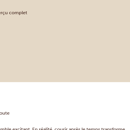
perçu complet
route
mble excitant. En réalité, courir après le temps transforme