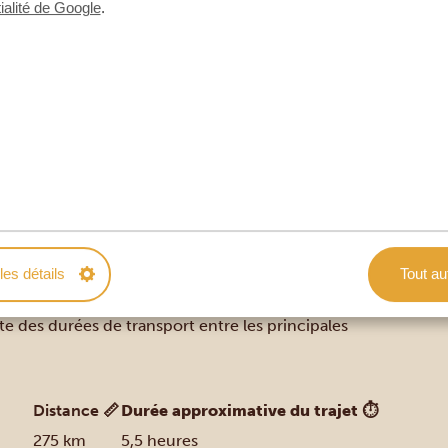
ialité de Google
.
les détails
Tout au
ste des durées de transport entre les principales
Distance 📏
Durée approximative du trajet ⏱
275 km
5,5 heures