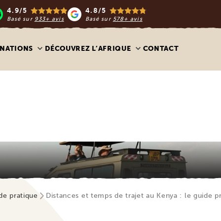
4.9/5
4.8/5
Basé sur
933+ avis
Basé sur
578+ avis
INATIONS
DÉCOUVREZ L’AFRIQUE
CONTACT
ide pratique
Distances et temps de trajet au Kenya : le guide p