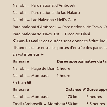
Nairobi → Parc national d’Amboseli
Nairobi → Parc national du lac Nakuru
Nairobi → Lac Naivasha / Hell’s Gate
Parc national d’Amboseli → Parc national de Tsavo-
Parc national de Tsavo-Est → Plage de Diani
💡
Bon à savoir
: ces durées sont données à titre indica
distance exacte entre les portes d’entrée des parcs et
En vol intérieur ✈️
Itinéraire
Durée approximative du tr
Nairobi → Plage de Diani
1 heure
Nairobi → Mombasa
1 heure
En train 🚂
Itinéraire
Distance 📏
Durée appr
Nairobi → Mombasa
470 km
5 heures
Emali (Amboseli) → Mombasa
350 km
3,5 heures