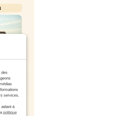
r des
tageons
e médias
nformations
rs services.
 aidant à
la
politique