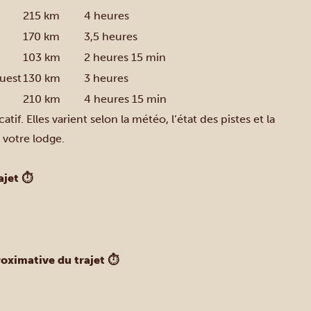
215 km
4 heures
170 km
3,5 heures
103 km
2 heures 15 min
Ouest
130 km
3 heures
210 km
4 heures 15 min
tif. Elles varient selon la météo, l’état des pistes et la
 votre lodge.
ajet ⏱
oximative du trajet ⏱