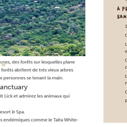
ces endémiques peuplent les 110
À P
rares (et les plus menacés) du Kenya vivent
SAN
 habitent. De plus, le serpent
con de Taita, le zostérops de Taita et
le ici. Les amoureux de la grande faune
es guépards, des buffles, des léopards,
uses, des forêts sur lesquelles plane
d
rêts abritent de très vieux arbres
L
ix personnes se tenant la main.
 Sanctuary
C
lt Lick
et admirez les animaux qui
esort & Spa.
ces endémiques comme le Taita White-