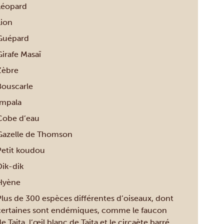
Léopard
Lion
Guépard
Girafe Masaï
Zèbre
Bouscarle
Impala
Cobe d’eau
Gazelle de Thomson
Petit koudou
Dik-dik
Hyène
Plus de 300 espèces différentes d’oiseaux, dont
certaines sont endémiques, comme le faucon
e Taita, l’œil blanc de Taita et le circaète barré