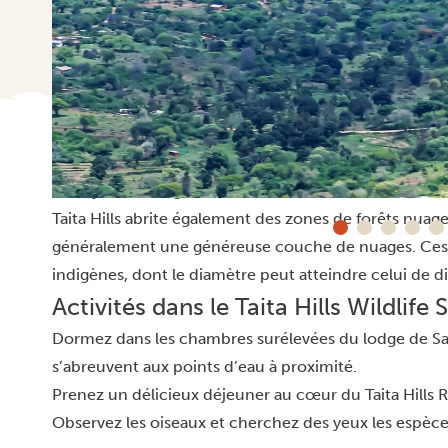
Outre les habitués de la faune, de nombreuses espè
kilomètres carrés de Taita Hills. Les oiseaux les plus 
ici. Par exemple, l’apalis de Taita et la grive de Taita y
amblyodipsas de Taita, le caméléon d’Usambara, le fau
circaète barré du sud ont aussi également élu domici
peuvent observer des éléphants africains, des lions, d
des hyènes, des girafes et des zèbres.
Taita Hills abrite également des zones de forêts nuage
généralement une généreuse couche de nuages. Ces fo
indigènes, dont le diamètre peut atteindre celui de d
Activités dans le Taita Hills Wildlife
Dormez dans les chambres surélevées du
lodge de Sa
s’abreuvent aux points d’eau à proximité.
Prenez un délicieux déjeuner au cœur du Taita Hills R
Observez les oiseaux et cherchez des yeux les espè