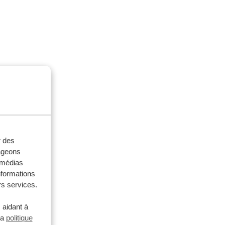
r des
tageons
e médias
nformations
rs services.
 aidant à
la
politique