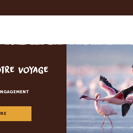
otre voyage
e
 ENGAGEMENT
URE