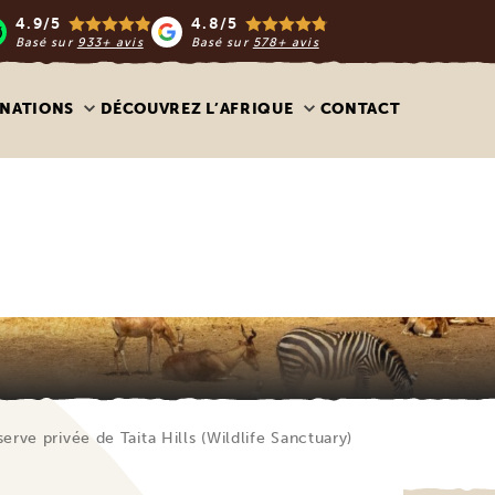
4.9/5
4.8/5
Basé sur
933+ avis
Basé sur
578+ avis
INATIONS
DÉCOUVREZ L’AFRIQUE
CONTACT
serve privée de Taita Hills (Wildlife Sanctuary)