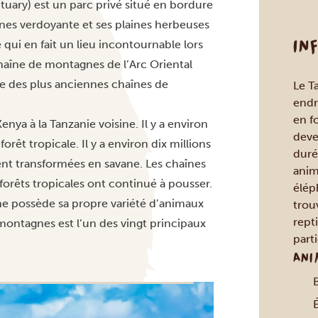
anctuary) est un parc privé situé en bordure
nes verdoyante et ses plaines herbeuses
IN
qui en fait un lieu incontournable lors
haîne de montagnes de l’Arc Oriental
une des plus anciennes chaînes de
Le T
endr
en f
nya à la Tanzanie voisine. Il y a environ
deve
orêt tropicale. Il y a environ dix millions
duré
ent transformées en savane. Les chaînes
anima
forêts tropicales ont continué à pousser.
élép
e possède sa propre variété d’animaux
trou
rept
montagnes est l’un des vingt principaux
parti
ANI
É