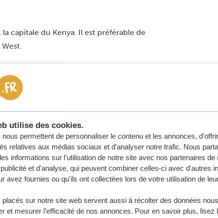
, la capitale du Kenya. Il est préférable de
o West
.
bre
avec des températures moyennes de
nt cette saison, il est donc préférable
es pluies
, après quoi les températures
b utilise des cookies.
il
. Les mois d’
avril et de mai
sont à
nous permettent de personnaliser le contenu et les annonces, d'offri
saison des pluies. Normalement, il ne
tés relatives aux médias sociaux et d'analyser notre trafic. Nous par
s informations sur l'utilisation de notre site avec nos partenaires d
 ensoleillées et les nuages de pluie
publicité et d'analyse, qui peuvent combiner celles-ci avec d'autres i
r avez fournies ou qu'ils ont collectées lors de votre utilisation de leu
a Hills Wildlife Sanctuary
 placés sur notre site web servent aussi à récolter des données nous
juin et novembre
et entre
février et
r et mesurer l’efficacité de nos annonces. Pour en savoir plus, lisez 