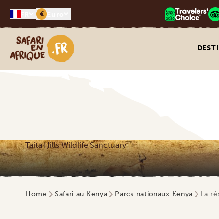
€
FR
Euro
Safari en Afrique
DEST
Taita Hills Wildlife Sanctuary
Home
Safari au Kenya
Parcs nationaux Kenya
La ré