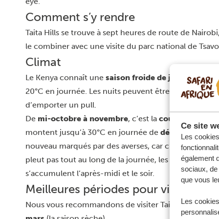
eye.
Comment s’y rendre
Taita Hills se trouve à sept heures de route de
Nairobi
le combiner avec une visite du
parc national de Tsav
Climat
Le Kenya connaît une
saison froide de juin à novem
20°C en journée. Les nuits peuvent être froides penda
d’emporter un pull.
De
mi-octobre à novembre
, c’est la
courte saison d
Ce site we
montent jusqu’à 30°C en journée de
décembre à avr
Les cookies 
nouveau marqués par des averses, car c’est la longue 
fonctionnali
également de
pleut pas tout au long de la journée, les matinées sont
sociaux, de 
s’accumulent l’après-midi et le soir.
que vous leu
Meilleures périodes pour visiter Tait
Les cookies
Nous vous recommandons de visiter Taita Hills entre
personnalise
mars
(la saison sèche).