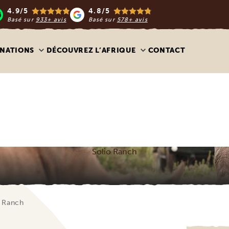
4.9/5
4.8/5
Basé sur
933+ avis
Basé sur
578+ avis
INATIONS
DÉCOUVREZ L’AFRIQUE
CONTACT
Solio Ranch
o Ranch