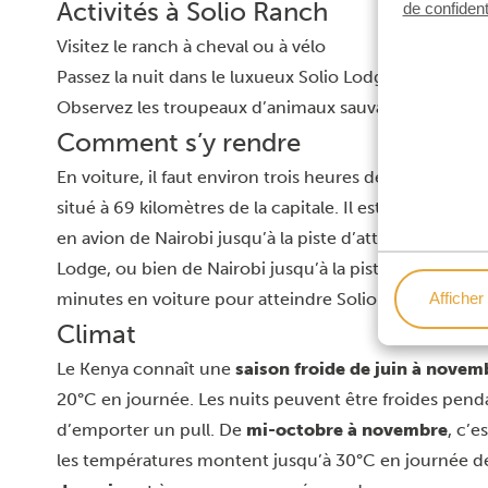
Activités à Solio Ranch
de confident
Visitez le ranch à cheval ou à vélo
Passez la nuit dans le luxueux Solio Lodge Laikipia
Observez les troupeaux d’animaux sauvages depuis le 
Comment s’y rendre
En voiture, il faut environ trois heures depuis
Nairobi
situé à 69 kilomètres de la capitale. Il est également p
en avion de Nairobi jusqu’à la piste d’atterrissage pri
Lodge, ou bien de Nairobi jusqu’à la piste d’atterrissa
minutes en voiture pour atteindre
Solio Lodge
.
Afficher 
Climat
Le Kenya connaît une
saison froide de juin à novem
20°C en journée. Les nuits peuvent être froides penda
d’emporter un pull. De
mi-octobre à novembre
, c’e
les températures montent jusqu’à 30°C en journée 