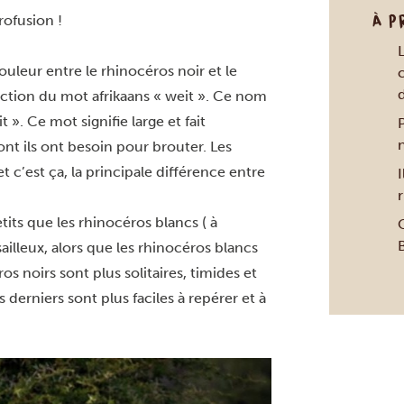
À P
rofusion !
L
ouleur entre le rhinocéros noir et le
d
ction du mot afrikaans « weit ». Ce nom
». Ce mot signifie large et fait
ont ils ont besoin pour brouter. Les
 c’est ça, la principale différence entre
I
r
tits que les rhinocéros blancs ( à
O
B
illeux, alors que les rhinocéros blancs
s noirs sont plus solitaires, timides et
 derniers sont plus faciles à repérer et à