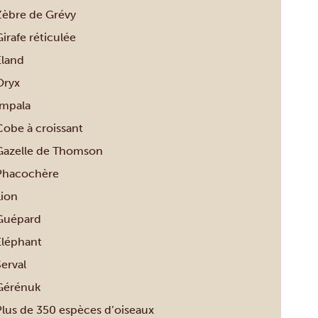
Zèbre de Grévy
irafe réticulée
Éland
Oryx
Impala
Cobe à croissant
Gazelle de Thomson
Phacochère
Lion
Guépard
Éléphant
erval
Gérénuk
Plus de 350 espèces d’oiseaux