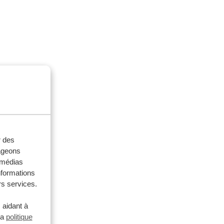
r des
tageons
e médias
nformations
rs services.
 aidant à
la
politique