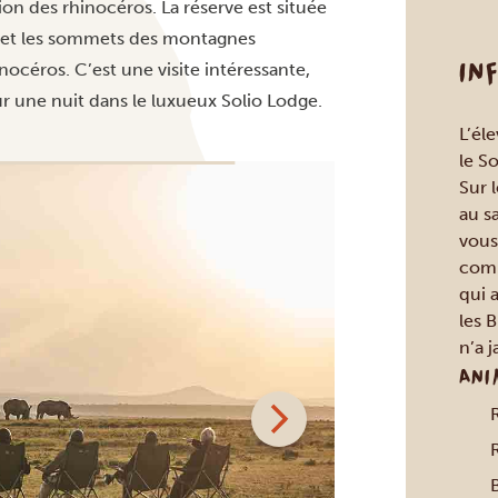
ion des rhinocéros. La réserve est située
a et les sommets des
montagnes
IN
inocéros. C’est une visite intéressante,
r une nuit dans le luxueux Solio Lodge.
L’él
le S
Sur 
au s
vous 
comp
qui a
les 
n’a j
ANI
B