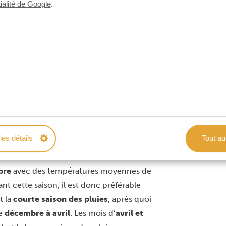
ialité de Google
.
ciel en hélicoptère
pour se rendre au Solio Ranch, qui est
ossible de faire le trajet en 45 minutes
vée de Solio, située à 10 minutes de Solio
ge de Nanyuki, suivi d’un trajet de 30
les détails
Tout au
bre
avec des températures moyennes de
nt cette saison, il est donc préférable
st la
courte saison des pluies
, après quoi
de
décembre à avril
. Les mois d’
avril et